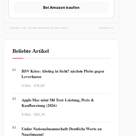
Bei Amazon kaufen
* Affiliate-Links – für dich ändert sich am Preis nichts.
fhmonline-21
Beliebte Artikel
01
HSV Krise: Abstieg in Sicht? nächste Pleite gegen
Leverkusen
3 Min. ·
474,5K
02
Apple Mac mini M4 Test: Leistung, Preis &
Kaufberatung (2026)
9 Min. ·
382,7K
03
Undav Nationalmannschaft: Deutliche Worte an
Nagelsmann!