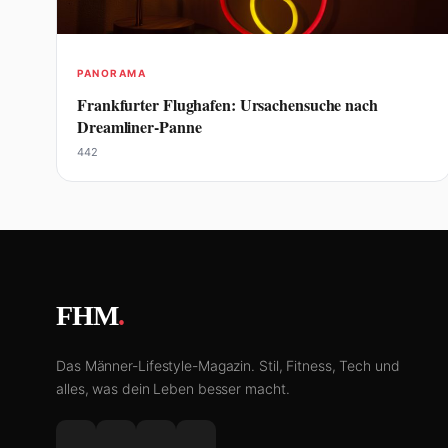
PANORAMA
Frankfurter Flughafen: Ursachensuche nach
Dreamliner-Panne
442
FHM
.
Das Männer-Lifestyle-Magazin. Stil, Fitness, Tech und
alles, was dein Leben besser macht.