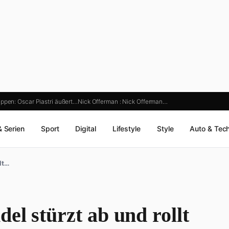
ppen: Oscar Piastri äußert…
Nick Offerman : Nick Offerman…
& Serien
Sport
Digital
Lifestyle
Style
Auto & Tec
lt…
el stürzt ab und rollt