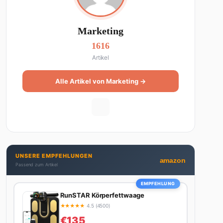
Marketing
1616
Artikel
Alle Artikel von Marketing →
UNSERE EMPFEHLUNGEN
amazon
Passend zum Artikel
EMPFEHLUNG
RunSTAR Körperfettwaage
★
★
★
★
★
4.5 (4500)
€135