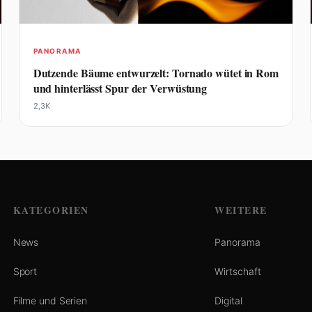
PANORAMA
Dutzende Bäume entwurzelt: Tornado wütet in Rom
und hinterlässt Spur der Verwüstung
2,3K
KATEGORIEN
WEITERE
News
Panorama
Sport
Wirtschaft
Filme und Serien
Digital