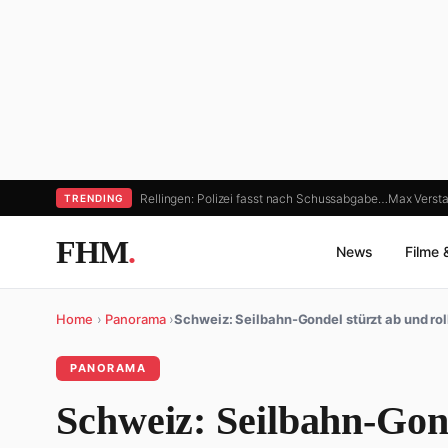
Rellingen: Polizei fasst nach Schussabgabe…
Max Versta
TRENDING
FHM
.
News
Filme 
Home
›
Panorama
›
Schweiz: Seilbahn-Gondel stürzt ab und rol
PANORAMA
Schweiz: Seilbahn-Gond