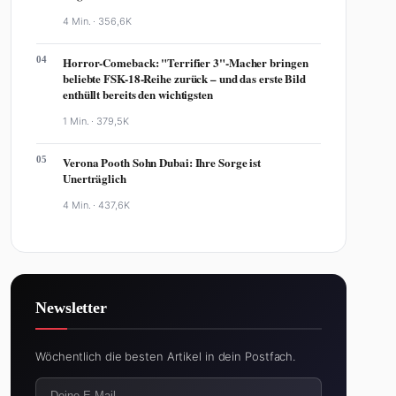
4 Min. ·
356,6K
04
Horror-Comeback: "Terrifier 3"-Macher bringen
beliebte FSK-18-Reihe zurück – und das erste Bild
enthüllt bereits den wichtigsten
1 Min. ·
379,5K
05
Verona Pooth Sohn Dubai: Ihre Sorge ist
Unerträglich
4 Min. ·
437,6K
Newsletter
Wöchentlich die besten Artikel in dein Postfach.