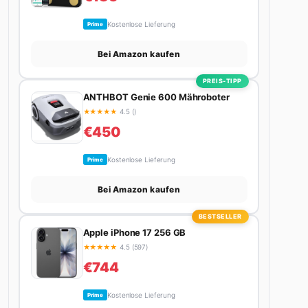
Kostenlose Lieferung
Prime
Bei Amazon kaufen
PREIS-TIPP
ANTHBOT Genie 600 Mähroboter
★
★
★
★
★
4.5 ()
€450
Kostenlose Lieferung
Prime
Bei Amazon kaufen
BESTSELLER
Apple iPhone 17 256 GB
★
★
★
★
★
4.5 (597)
€744
Kostenlose Lieferung
Prime