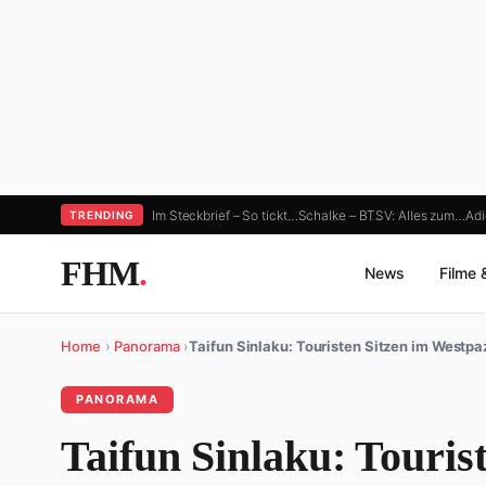
Im Steckbrief – So tickt…
Schalke – BTSV: Alles zum…
Adi
TRENDING
FHM
.
News
Filme 
Home
›
Panorama
›
Taifun Sinlaku: Touristen Sitzen im Westpa
PANORAMA
Taifun Sinlaku: Touris