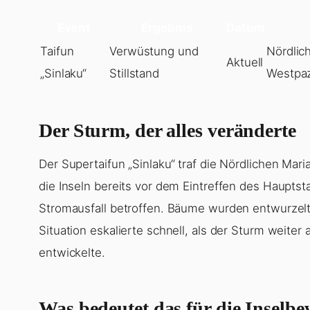
Event
Ergebnis
Datum
Taifun
Verwüstung und
Nördlic
Aktuell
„Sinlaku“
Stillstand
Westpaz
Der Sturm, der alles veränderte
Der Supertaifun „Sinlaku“ traf die Nördlichen Mar
die Inseln bereits vor dem Eintreffen des Haup
Stromausfall betroffen. Bäume wurden entwurzelt 
Situation eskalierte schnell, als der Sturm weite
entwickelte.
Was bedeutet das für die Inselb