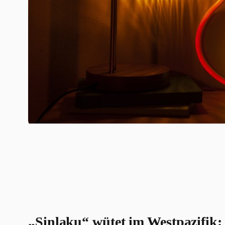
„Sinlaku“ wütet im Westpazifik: 