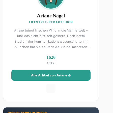
Ariane Nagel
LIFESTYLE-REDAKTEURIN
Ariane bringt frischen Wind in die Männerwelt –
und das nicht erst seit gestern. Nach ihrem
Studium der Kommunikationswissenschaften in
München hat sie als Redakteurin bei mehreren
Lifestyle-Magazinen gearbeitet, bevor sie zum
1626
FHM-Team gestoßen ist. Als Lifestyle-Redakteurin
Artikel
schreibt sie über alles, was das Leben schöner
macht: von Interior Design und Reise-Tipps über
Food-Trends bis hin zu Beziehungsratgebern, die
Alle Artikel von Ariane →
auch Männer gerne lesen. Ihre Geheimwaffe: Sie
weiß genau, was Frauen an Männern wirklich cool
finden – und was absolut gar nicht geht. Privat ist
Ariane begeisterte Yoga-Praktizierende, Serien-
Junkie (aktuell: alles auf Netflix) und auf der
ewigen Suche nach dem besten Brunch-Spot der