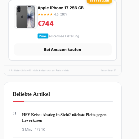
BESTSELLER
Apple iPhone 17 256 GB
★
★
★
★
★
4.5 (597)
€744
Kostenlose Lieferung
Prime
Bei Amazon kaufen
* Affiliate-Links – für dich ändert sich am Preis nichts.
fhmonline-21
Beliebte Artikel
01
HSV Krise: Abstieg in Sicht? nächste Pleite gegen
Leverkusen
3 Min. ·
478,1K