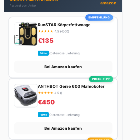
UNSERE EMPFEHLUNGEN
Stadt. Ihre Interior-Tipps basieren auf echter
amazon
Passend zum Artikel
Erfahrung – ihre Wohnung wurde schon zweimal in
Design-Blogs gefeatured.
EMPFEHLUNG
RunSTAR Körperfettwaage
★
★
★
★
★
4.5 (4500)
€135
Kostenlose Lieferung
Prime
Bei Amazon kaufen
PREIS-TIPP
ANTHBOT Genie 600 Mähroboter
★
★
★
★
★
4.5 ()
€450
Kostenlose Lieferung
Prime
Bei Amazon kaufen