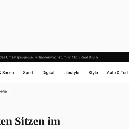
das Umsatzprognose: Milliardenwachstum Wirklich Realistisch
& Serien
Sport
Digital
Lifestyle
Style
Auto & Tec
zifik…
ten Sitzen im