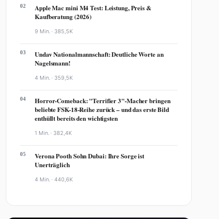
02
Apple Mac mini M4 Test: Leistung, Preis &
Kaufberatung (2026)
9 Min. ·
385,5K
03
Undav Nationalmannschaft: Deutliche Worte an
Nagelsmann!
4 Min. ·
359,5K
04
Horror-Comeback: "Terrifier 3"-Macher bringen
beliebte FSK-18-Reihe zurück – und das erste Bild
enthüllt bereits den wichtigsten
1 Min. ·
382,4K
05
Verona Pooth Sohn Dubai: Ihre Sorge ist
Unerträglich
4 Min. ·
440,6K