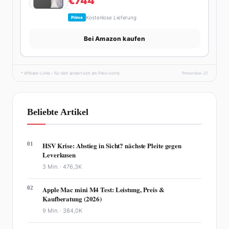
€744
Kostenlose Lieferung
Prime
Bei Amazon kaufen
* Affiliate-Links – für dich ändert sich am Preis nichts.
fhmonline-21
Beliebte Artikel
01
HSV Krise: Abstieg in Sicht? nächste Pleite gegen
Leverkusen
3 Min. ·
476,3K
02
Apple Mac mini M4 Test: Leistung, Preis &
Kaufberatung (2026)
9 Min. ·
384,0K