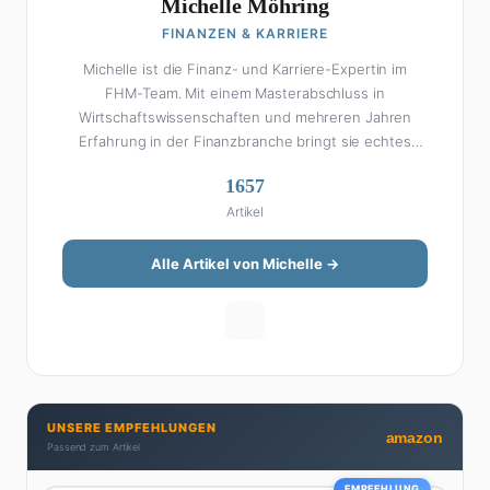
Michelle Möhring
FINANZEN & KARRIERE
Michelle ist die Finanz- und Karriere-Expertin im
FHM-Team. Mit einem Masterabschluss in
Wirtschaftswissenschaften und mehreren Jahren
Erfahrung in der Finanzbranche bringt sie echtes
Fachwissen in ihre Artikel ein. Aber keine Sorge: Bei
1657
Michelle klingt Altersvorsorge nicht wie eine
Artikel
Steuererklärung. Ihre Stärke liegt darin, komplexe
Finanzthemen so aufzubereiten, dass sie jeder
versteht – ohne Fachchinesisch, dafür mit konkreten
Alle Artikel von Michelle →
Tipps zum Umsetzen. Von ETF-Strategien über
Gehaltsverhandlungen bis hin zu Steuertricks:
Michelle hat den Durchblick und teilt ihn gerne.
Außerdem schreibt sie über Karriere-Themen,
Produktivitäts-Hacks und die Frage, wie man Job und
Privatleben unter einen Hut bekommt. Privat ist sie
UNSERE EMPFEHLUNGEN
bekennende Kaffee-Süchtige (3+ Tassen am Tag,
amazon
Passend zum Artikel
Minimum), Podcast-Hörerin und verbringt ihre
Wochenenden am liebsten in der Natur oder auf dem
EMPFEHLUNG