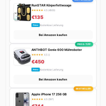
nächsten Flohmarkt.
RunSTAR Körperfettwaage
★
★
★
★
★
4.5 (4500)
€135
Kostenlose Lieferung
Prime
Bei Amazon kaufen
PREIS-TIPP
ANTHBOT Genie 600 Mähroboter
★
★
★
★
★
4.5 ()
€450
Kostenlose Lieferung
Prime
Bei Amazon kaufen
BESTSELLER
Apple iPhone 17 256 GB
★
★
★
★
★
4.5 (597)