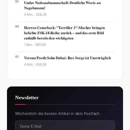
03
Undav Nationalmannschaft: Deutliche Worte an
Nagelsmann!
4 Min. ·
358,0K
04
Horror-Comeback: "Terrifier 3"-Macher bringen
beliebte FSK-18-Reihe zurück – und das erste Bild
enthüllt bereits den wichtigsten
1 Min. ·
380,9K
05
Verona Pooth Sohn Dubai: Ihre Sorge ist Unerträglich
4 Min. ·
439,0K
Newsletter
Wöchentlich die besten Artikel in dein Postfach.