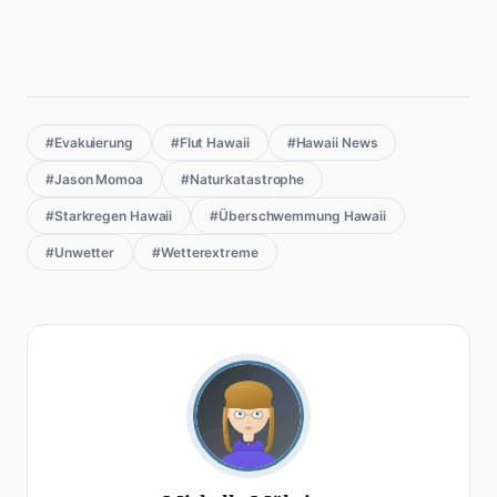
#Evakuierung
#Flut Hawaii
#Hawaii News
#Jason Momoa
#Naturkatastrophe
#Starkregen Hawaii
#Überschwemmung Hawaii
#Unwetter
#Wetterextreme