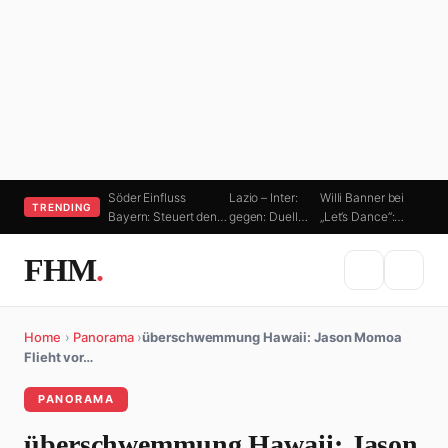
Söder Einfluss
Lazio – Inter:
Willi Banner bei
TRENDING
Bayern: Steuert den…
gegen: Duell…
„Let’s Dance“:…
FHM
.
Home
›
Panorama
›
überschwemmung Hawaii: Jason Momoa
Flieht vor…
PANORAMA
überschwemmung Hawaii: Jason