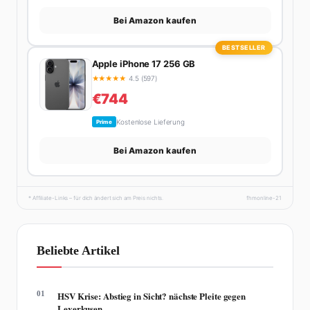
Bei Amazon kaufen
BESTSELLER
Apple iPhone 17 256 GB
★
★
★
★
★
4.5 (597)
€744
Kostenlose Lieferung
Prime
Bei Amazon kaufen
* Affiliate-Links – für dich ändert sich am Preis nichts.
fhmonline-21
Beliebte Artikel
01
HSV Krise: Abstieg in Sicht? nächste Pleite gegen
Leverkusen