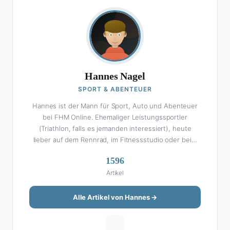
Hannes Nagel
SPORT & ABENTEUER
Hannes ist der Mann für Sport, Auto und Abenteuer
bei FHM Online. Ehemaliger Leistungssportler
(Triathlon, falls es jemanden interessiert), heute
lieber auf dem Rennrad, im Fitnessstudio oder beim
Kochen am Smoker. Sein Wissen über Sport ist
1596
enzyklopädisch: Egal ob Bundesliga-Analyse, Formel 1,
Artikel
UFC oder Olympia – Hannes liefert fundierte
Einschätzungen mit der Leidenschaft eines echten
Fans. Aber Sport ist nur die halbe Miete: Hannes ist
Alle Artikel von Hannes →
auch unser Auto-Experte. Vom Elektro-SUV bis zum
Oldtimer-Projekt hat er alles schon gefahren, zerlegt
oder beides. Seine Roadtrip-Guides und Grillrezepte