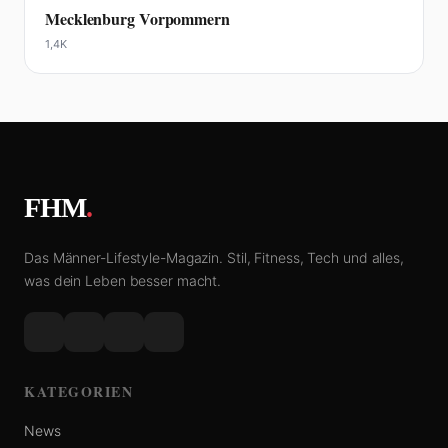
Mecklenburg Vorpommern
1,4K
FHM
.
Das Männer-Lifestyle-Magazin. Stil, Fitness, Tech und alles,
was dein Leben besser macht.
KATEGORIEN
News