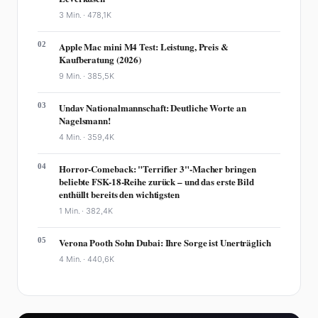
3 Min. ·
478,1K
02
Apple Mac mini M4 Test: Leistung, Preis &
Kaufberatung (2026)
9 Min. ·
385,5K
03
Undav Nationalmannschaft: Deutliche Worte an
Nagelsmann!
4 Min. ·
359,4K
04
Horror-Comeback: "Terrifier 3"-Macher bringen
beliebte FSK-18-Reihe zurück – und das erste Bild
enthüllt bereits den wichtigsten
1 Min. ·
382,4K
05
Verona Pooth Sohn Dubai: Ihre Sorge ist Unerträglich
4 Min. ·
440,6K