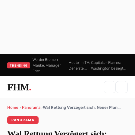
Werder Bremen
Heute im TV:
Capitals – Flames:
Mauke: Manager
TRENDING
Der erste…
Washington besiegt…
Fritz…
FHM
.
Home
›
Panorama
›
Wal Rettung Verzögert sich: Neuer Plan…
PANORAMA
Wal Rettung Verzögert sich: