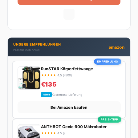
UNSERE EMPFEHLUNGEN
amazon
Passend zum Artikel
EMPFEHLUNG
RunSTAR Körperfettwaage
★
★
★
★
★
4.5 (4500)
€135
Kostenlose Lieferung
Prime
Bei Amazon kaufen
PREIS-TIPP
ANTHBOT Genie 600 Mähroboter
★
★
★
★
★
4.5 ()