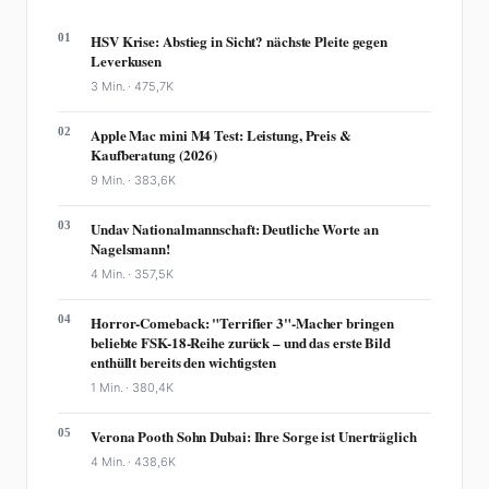
01
HSV Krise: Abstieg in Sicht? nächste Pleite gegen
Leverkusen
3 Min. ·
475,7K
02
Apple Mac mini M4 Test: Leistung, Preis &
Kaufberatung (2026)
9 Min. ·
383,6K
03
Undav Nationalmannschaft: Deutliche Worte an
Nagelsmann!
4 Min. ·
357,5K
04
Horror-Comeback: "Terrifier 3"-Macher bringen
beliebte FSK-18-Reihe zurück – und das erste Bild
enthüllt bereits den wichtigsten
1 Min. ·
380,4K
05
Verona Pooth Sohn Dubai: Ihre Sorge ist Unerträglich
4 Min. ·
438,6K