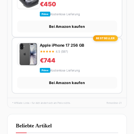
€450
Kostenlose Lieferung
Prime
Bei Amazon kaufen
BESTSELLER
Apple iPhone 17 256 GB
★
★
★
★
★
4.5 (597)
€744
Kostenlose Lieferung
Prime
Bei Amazon kaufen
* Affiliate-Links – für dich ändert sich am Preis nichts.
fhmonline-21
Beliebte Artikel