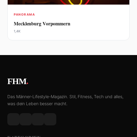
PANORAMA
Mecklenburg Vorpommern
1,4K
FHM
.
Das Männer-Lifestyle-Magazin. Stil, Fitness, Tech und alles,
was dein Leben besser macht.