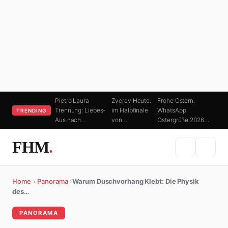
Pietro Laura
Zverev Heute:
Frohe Ostern:
Trennung: Liebes-
im Halbfinale
WhatsApp
TRENDING
Aus nach…
von…
Ostergrüße 2026…
FHM
.
Home
›
Panorama
›
Warum Duschvorhang Klebt: Die Physik
des…
PANORAMA