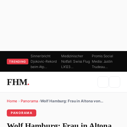
Sinner bricht
Medizinischer
Promis Social
Djokovic-Rekord
Notfall: Swiss Flug
Media: Justin
TRENDING
beim Atp…
LX123…
Trudeau…
FHM
.
Home
›
Panorama
›
Wolf Hamburg: Frau in Altona von…
PANORAMA
Wolf Hamburg: Frau in Altona