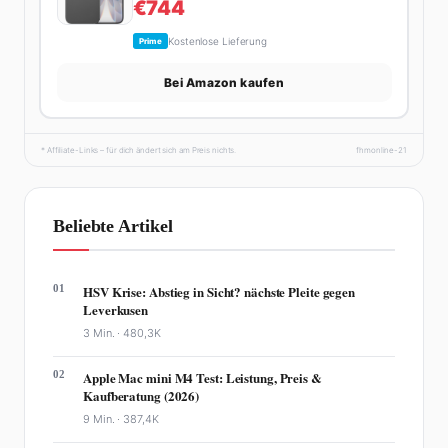
€744
Kostenlose Lieferung
Prime
Bei Amazon kaufen
* Affiliate-Links – für dich ändert sich am Preis nichts.
fhmonline-21
Beliebte Artikel
01
HSV Krise: Abstieg in Sicht? nächste Pleite gegen
Leverkusen
3 Min. ·
480,3K
02
Apple Mac mini M4 Test: Leistung, Preis &
Kaufberatung (2026)
9 Min. ·
387,4K