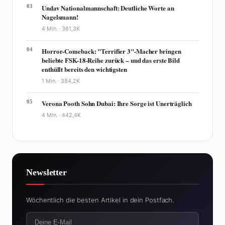
03
Undav Nationalmannschaft: Deutliche Worte an
Nagelsmann!
4 Min. ·
361,3K
04
Horror-Comeback: "Terrifier 3"-Macher bringen
beliebte FSK-18-Reihe zurück – und das erste Bild
enthüllt bereits den wichtigsten
1 Min. ·
384,2K
05
Verona Pooth Sohn Dubai: Ihre Sorge ist Unerträglich
4 Min. ·
442,4K
Newsletter
Wöchentlich die besten Artikel in dein Postfach.