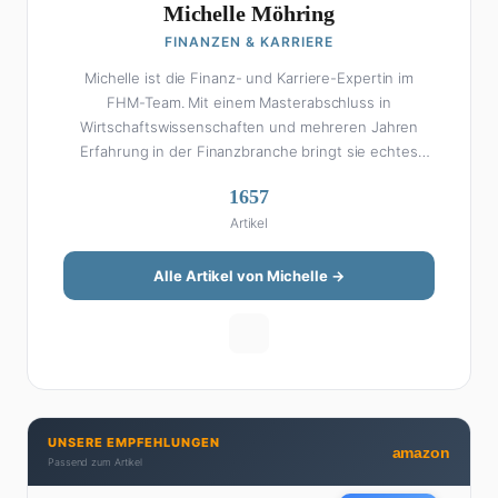
Michelle Möhring
FINANZEN & KARRIERE
Michelle ist die Finanz- und Karriere-Expertin im
FHM-Team. Mit einem Masterabschluss in
Wirtschaftswissenschaften und mehreren Jahren
Erfahrung in der Finanzbranche bringt sie echtes
Fachwissen in ihre Artikel ein. Aber keine Sorge: Bei
1657
Michelle klingt Altersvorsorge nicht wie eine
Artikel
Steuererklärung. Ihre Stärke liegt darin, komplexe
Finanzthemen so aufzubereiten, dass sie jeder
versteht – ohne Fachchinesisch, dafür mit konkreten
Alle Artikel von Michelle →
Tipps zum Umsetzen. Von ETF-Strategien über
Gehaltsverhandlungen bis hin zu Steuertricks:
Michelle hat den Durchblick und teilt ihn gerne.
Außerdem schreibt sie über Karriere-Themen,
Produktivitäts-Hacks und die Frage, wie man Job und
Privatleben unter einen Hut bekommt. Privat ist sie
UNSERE EMPFEHLUNGEN
bekennende Kaffee-Süchtige (3+ Tassen am Tag,
amazon
Passend zum Artikel
Minimum), Podcast-Hörerin und verbringt ihre
Wochenenden am liebsten in der Natur oder auf dem