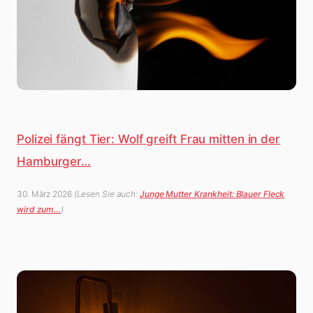
Polizei fängt Tier: Wolf greift Frau mitten in der
Hamburger…
30. März 2026
(Lesen Sie auch:
Junge Mutter Krankheit: Blauer Fleck
wird zum…
)