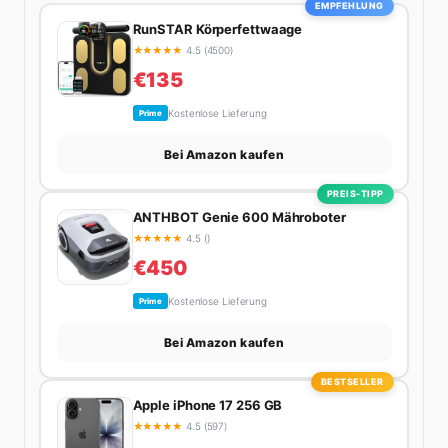
EMPFEHLUNG
nächsten Flohmarkt.
RunSTAR Körperfettwaage
★
★
★
★
★
4.5 (4500)
€135
Kostenlose Lieferung
Prime
Bei Amazon kaufen
PREIS-TIPP
ANTHBOT Genie 600 Mähroboter
★
★
★
★
★
4.5 ()
€450
Kostenlose Lieferung
Prime
Bei Amazon kaufen
BESTSELLER
Apple iPhone 17 256 GB
★
★
★
★
★
4.5 (597)