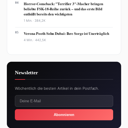
04
Horror-Comeback: "Terrifier 3"-Macher bringen
beliebte FSK-18-Reihe zurück – und das erste Bild
enthüllt bereits den wichtigsten
1 Min. ·
384,2K
05
Verona Pooth Sohn Dubai: Ihre Sorge ist Unerträglich
4 Min. ·
442,5K
Newsletter
Wöchentlich die besten Artikel in dein Postfach.
Abonnieren