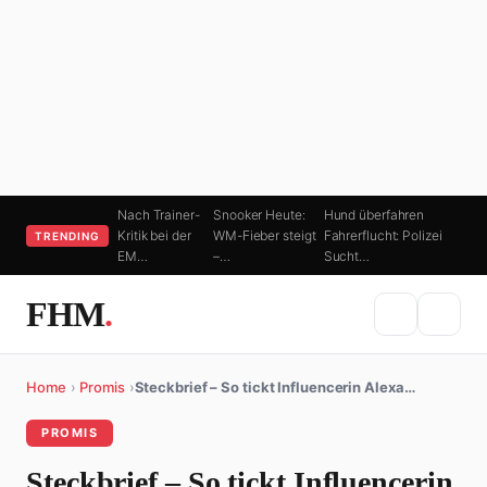
Nach Trainer-
Snooker Heute:
Hund überfahren
Kritik bei der
WM-Fieber steigt
Fahrerflucht: Polizei
TRENDING
EM…
–…
Sucht…
FHM
.
Home
›
Promis
›
Steckbrief – So tickt Influencerin Alexa…
PROMIS
Steckbrief – So tickt Influencerin