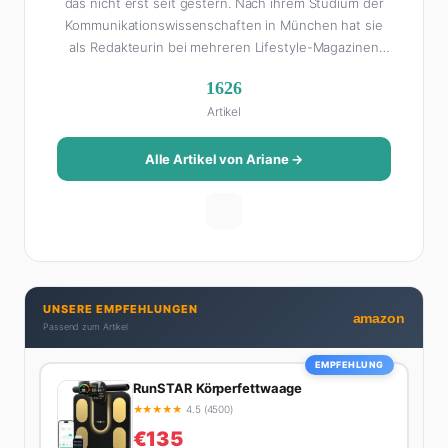
das nicht erst seit gestern. Nach ihrem Studium der
Kommunikationswissenschaften in München hat sie
als Redakteurin bei mehreren Lifestyle-Magazinen
gearbeitet, bevor sie zum FHM-Team gestoßen ist.
1626
Als Lifestyle-Redakteurin schreibt sie über alles, was
Artikel
das Leben schöner macht: von Interior Design und
Reise-Tipps über Food-Trends bis hin zu
Beziehungsratgebern, die auch Männer gerne lesen.
Alle Artikel von Ariane →
Ihre Geheimwaffe: Sie weiß genau, was Frauen an
Männern wirklich cool finden – und was absolut gar
nicht geht. Privat ist Ariane begeisterte Yoga-
Praktizierende, Serien-Junkie (aktuell: alles auf
Netflix) und auf der ewigen Suche nach dem besten
Brunch-Spot der Stadt. Ihre Interior-Tipps basieren
UNSERE EMPFEHLUNGEN
auf echter Erfahrung – ihre Wohnung wurde schon
amazon
Passend zum Artikel
zweimal in Design-Blogs gefeatured.
EMPFEHLUNG
RunSTAR Körperfettwaage
★
★
★
★
★
4.5 (4500)
€135