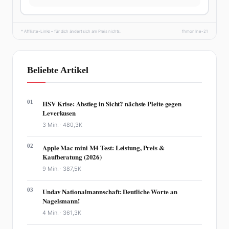
* Affiliate-Links – für dich ändert sich am Preis nichts.
fhmonline-21
Beliebte Artikel
01
HSV Krise: Abstieg in Sicht? nächste Pleite gegen
Leverkusen
3 Min. ·
480,3K
02
Apple Mac mini M4 Test: Leistung, Preis &
Kaufberatung (2026)
9 Min. ·
387,5K
03
Undav Nationalmannschaft: Deutliche Worte an
Nagelsmann!
4 Min. ·
361,3K