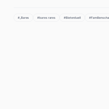
#„Bares
#bares rares
#Bieterduell
#Familienscha