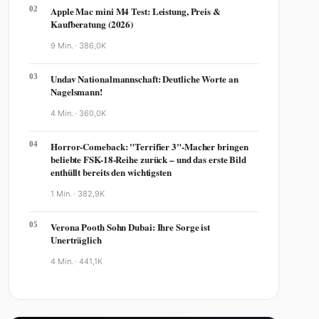
02
Apple Mac mini M4 Test: Leistung, Preis &
Kaufberatung (2026)
9 Min. ·
386,0K
03
Undav Nationalmannschaft: Deutliche Worte an
Nagelsmann!
4 Min. ·
360,0K
04
Horror-Comeback: "Terrifier 3"-Macher bringen
beliebte FSK-18-Reihe zurück – und das erste Bild
enthüllt bereits den wichtigsten
1 Min. ·
382,9K
05
Verona Pooth Sohn Dubai: Ihre Sorge ist
Unerträglich
4 Min. ·
441,1K