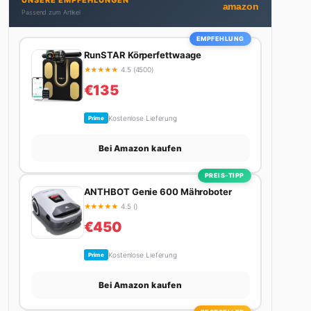
UNSERE EMPFEHLUNGEN
Autos schreibt, plant er den nächsten Abenteuer-
amazon
Passend zum Artikel
Trip – sei es ein Wochenende in den Bergen, eine
Motorradtour durch die Alpen oder der jährliche
EMPFEHLUNG
Campingtrip mit den Jungs. Sein Credo: Das Leben
RunSTAR Körperfettwaage
ist zu kurz für langweilige Wochenenden.
★
★
★
★
★
4.5 (4500)
€135
Kostenlose Lieferung
Prime
Bei Amazon kaufen
PREIS-TIPP
ANTHBOT Genie 600 Mähroboter
★
★
★
★
★
4.5 ()
€450
Kostenlose Lieferung
Prime
Bei Amazon kaufen