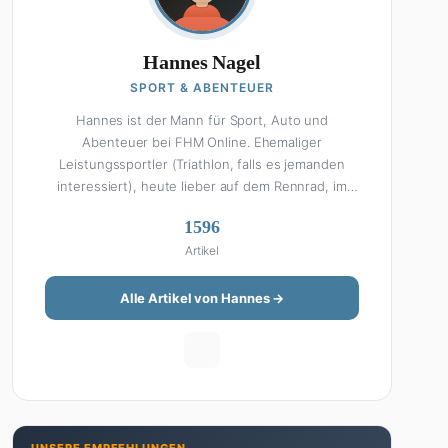
Hannes Nagel
SPORT & ABENTEUER
Hannes ist der Mann für Sport, Auto und
Abenteuer bei FHM Online. Ehemaliger
Leistungssportler (Triathlon, falls es jemanden
interessiert), heute lieber auf dem Rennrad, im
Fitnessstudio oder beim Kochen am Smoker. Sein
1596
Wissen über Sport ist enzyklopädisch: Egal ob
Artikel
Bundesliga-Analyse, Formel 1, UFC oder Olympia –
Hannes liefert fundierte Einschätzungen mit der
Leidenschaft eines echten Fans. Aber Sport ist
Alle Artikel von Hannes →
nur die halbe Miete: Hannes ist auch unser Auto-
Experte. Vom Elektro-SUV bis zum Oldtimer-
Projekt hat er alles schon gefahren, zerlegt oder
beides. Seine Roadtrip-Guides und Grillrezepte
gehören zu den beliebtesten Artikeln auf der
Seite. Wenn Hannes mal nicht über Sport oder