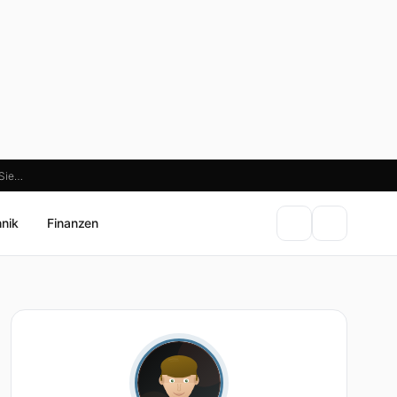
 Sie…
hnik
Finanzen