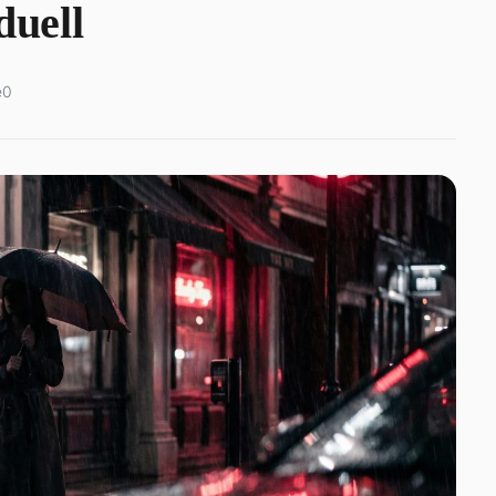
duell
e
0