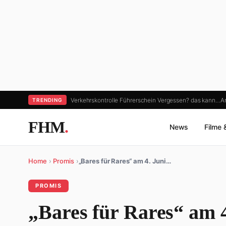
Verkehrskontrolle Führerschein Vergessen? das kann…
Ar
TRENDING
FHM
.
News
Filme 
Home
›
Promis
›
„Bares für Rares“ am 4. Juni…
PROMIS
„Bares für Rares“ am 4