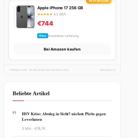
BESTSELLER
Apple iPhone 17 256 GB
★
★
★
★
★
4.5 (597)
€744
Kostenlose Lieferung
Prime
Bei Amazon kaufen
* Affiliate-Links – für dich ändert sich am Preis nichts.
fhmonline-21
Beliebte Artikel
01
HSV Krise: Abstieg in Sicht? nächste Pleite gegen
Leverkusen
3 Min. ·
478,7K