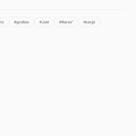
tz
#großes
#Juni
#Rares“
#sorgt