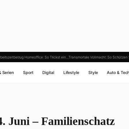
beitszeitbetrug Homeoffice: So Trickst ein…
Transmortale Vollmacht: So Schützen
& Serien
Sport
Digital
Lifestyle
Style
Auto & Tec
. Juni – Familienschatz