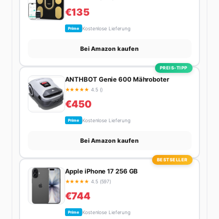
€135
Kostenlose Lieferung
Prime
Bei Amazon kaufen
PREIS-TIPP
ANTHBOT Genie 600 Mähroboter
★
★
★
★
★
4.5 ()
€450
Kostenlose Lieferung
Prime
Bei Amazon kaufen
BESTSELLER
Apple iPhone 17 256 GB
★
★
★
★
★
4.5 (597)
€744
Kostenlose Lieferung
Prime