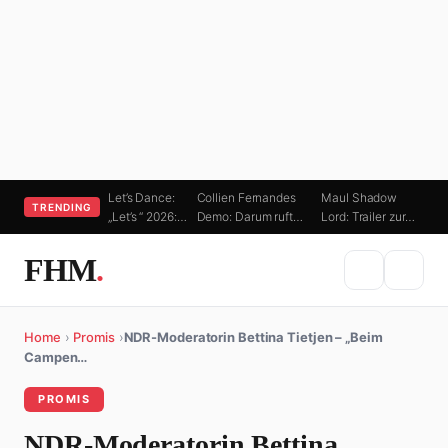
Let’s Dance:
Collien Fernandes
Maul Shadow
TRENDING
„Let’s “ 2026:…
Demo: Darum ruft…
Lord: Trailer zur…
FHM
.
Home
›
Promis
›
NDR-Moderatorin Bettina Tietjen – „Beim
Campen…
PROMIS
NDR-Moderatorin Bettina