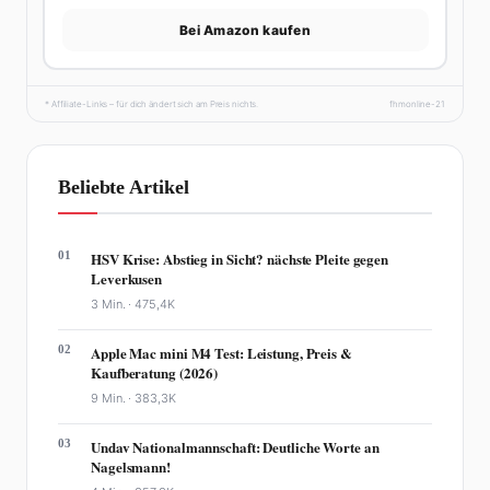
Bei Amazon kaufen
* Affiliate-Links – für dich ändert sich am Preis nichts.
fhmonline-21
Beliebte Artikel
01
HSV Krise: Abstieg in Sicht? nächste Pleite gegen
Leverkusen
3 Min. ·
475,4K
02
Apple Mac mini M4 Test: Leistung, Preis &
Kaufberatung (2026)
9 Min. ·
383,3K
03
Undav Nationalmannschaft: Deutliche Worte an
Nagelsmann!