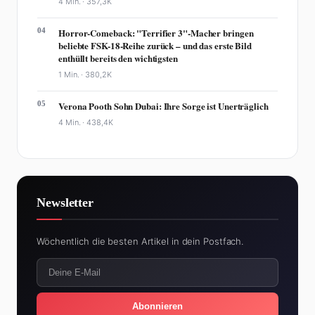
4 Min. ·
357,3K
04
Horror-Comeback: "Terrifier 3"-Macher bringen
beliebte FSK-18-Reihe zurück – und das erste Bild
enthüllt bereits den wichtigsten
1 Min. ·
380,2K
05
Verona Pooth Sohn Dubai: Ihre Sorge ist Unerträglich
4 Min. ·
438,4K
Newsletter
Wöchentlich die besten Artikel in dein Postfach.
Abonnieren