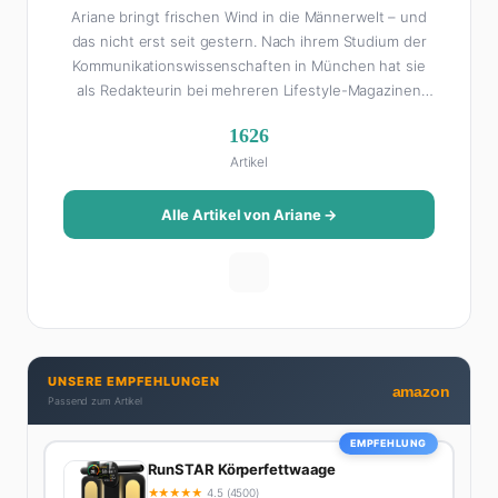
Ariane bringt frischen Wind in die Männerwelt – und
das nicht erst seit gestern. Nach ihrem Studium der
Kommunikationswissenschaften in München hat sie
als Redakteurin bei mehreren Lifestyle-Magazinen
gearbeitet, bevor sie zum FHM-Team gestoßen ist.
1626
Als Lifestyle-Redakteurin schreibt sie über alles, was
Artikel
das Leben schöner macht: von Interior Design und
Reise-Tipps über Food-Trends bis hin zu
Beziehungsratgebern, die auch Männer gerne lesen.
Alle Artikel von Ariane →
Ihre Geheimwaffe: Sie weiß genau, was Frauen an
Männern wirklich cool finden – und was absolut gar
nicht geht. Privat ist Ariane begeisterte Yoga-
Praktizierende, Serien-Junkie (aktuell: alles auf
Netflix) und auf der ewigen Suche nach dem besten
Brunch-Spot der Stadt. Ihre Interior-Tipps basieren
UNSERE EMPFEHLUNGEN
auf echter Erfahrung – ihre Wohnung wurde schon
amazon
Passend zum Artikel
zweimal in Design-Blogs gefeatured.
EMPFEHLUNG
RunSTAR Körperfettwaage
★
★
★
★
★
4.5 (4500)