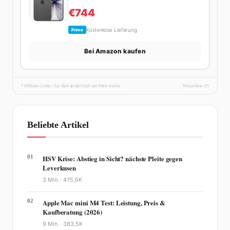
€744
Kostenlose Lieferung
Prime
Bei Amazon kaufen
* Affiliate-Links – für dich ändert sich am Preis nichts.
fhmonline-21
Beliebte Artikel
01
HSV Krise: Abstieg in Sicht? nächste Pleite gegen
Leverkusen
3 Min. ·
475,6K
02
Apple Mac mini M4 Test: Leistung, Preis &
Kaufberatung (2026)
9 Min. ·
383,5K