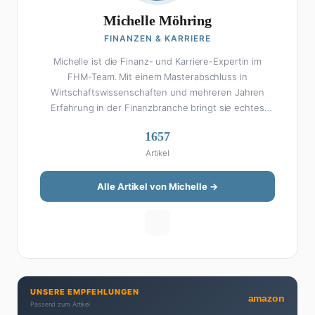
Michelle Möhring
FINANZEN & KARRIERE
Michelle ist die Finanz- und Karriere-Expertin im
FHM-Team. Mit einem Masterabschluss in
Wirtschaftswissenschaften und mehreren Jahren
Erfahrung in der Finanzbranche bringt sie echtes
Fachwissen in ihre Artikel ein. Aber keine Sorge: Bei
1657
Michelle klingt Altersvorsorge nicht wie eine
Artikel
Steuererklärung. Ihre Stärke liegt darin, komplexe
Finanzthemen so aufzubereiten, dass sie jeder
versteht – ohne Fachchinesisch, dafür mit konkreten
Alle Artikel von Michelle →
Tipps zum Umsetzen. Von ETF-Strategien über
Gehaltsverhandlungen bis hin zu Steuertricks:
Michelle hat den Durchblick und teilt ihn gerne.
Außerdem schreibt sie über Karriere-Themen,
Produktivitäts-Hacks und die Frage, wie man Job und
Privatleben unter einen Hut bekommt. Privat ist sie
UNSERE EMPFEHLUNGEN
bekennende Kaffee-Süchtige (3+ Tassen am Tag,
amazon
Passend zum Artikel
Minimum), Podcast-Hörerin und verbringt ihre