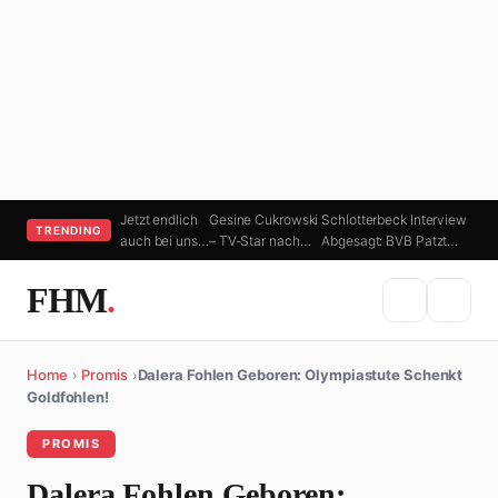
Jetzt endlich
Gesine Cukrowski
Schlotterbeck Interview
TRENDING
auch bei uns…
– TV-Star nach…
Abgesagt: BVB Patzt…
FHM
.
Home
›
Promis
›
Dalera Fohlen Geboren: Olympiastute Schenkt
Goldfohlen!
PROMIS
Dalera Fohlen Geboren: