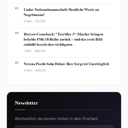
03
Undav Nationalmannschaft: Deutliche Worte an
Nagelsmann!
4 Min. ·
357,5K
04
Horror-Comeback: "Terrifier 3"-Macher bringen
beliebte FSK-18-Reihe zurück – und das erste Bild
enthüllt bereits den wichtigsten
1 Min. ·
380,4K
05
Verona Pooth Sohn Dubai: Ihre Sorge ist Unerträglich
4 Min. ·
438,5K
Newsletter
Wöchentlich die besten Artikel in dein Postfach.