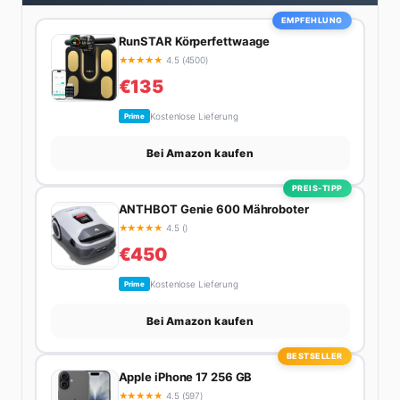
Wochenenden am liebsten in der Natur oder auf dem
EMPFEHLUNG
nächsten Flohmarkt.
RunSTAR Körperfettwaage
★
★
★
★
★
4.5 (4500)
€135
Kostenlose Lieferung
Prime
Bei Amazon kaufen
PREIS-TIPP
ANTHBOT Genie 600 Mähroboter
★
★
★
★
★
4.5 ()
€450
Kostenlose Lieferung
Prime
Bei Amazon kaufen
BESTSELLER
Apple iPhone 17 256 GB
★
★
★
★
★
4.5 (597)