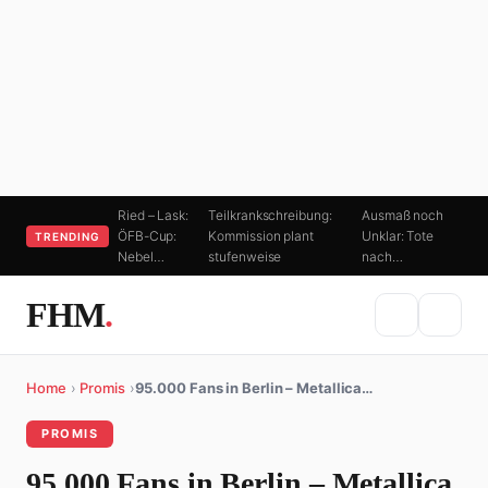
Ried – Lask:
Teilkrankschreibung:
Ausmaß noch
ÖFB-Cup:
Kommission plant
Unklar: Tote
TRENDING
Nebel…
stufenweise
nach…
FHM
.
Home
›
Promis
›
95.000 Fans in Berlin – Metallica…
PROMIS
95.000 Fans in Berlin – Metallica