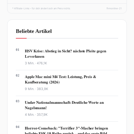
* Affiliate-Links – für dich ändert sich am Preis nichts.
fhmonline-21
Beliebte Artikel
01
HSV Krise: Abstieg in Sicht? nächste Pleite gegen
Leverkusen
3 Min. ·
476,1K
02
Apple Mac mini M4 Test: Leistung, Preis &
Kaufberatung (2026)
9 Min. ·
383,9K
03
Undav Nationalmannschaft: Deutliche Worte an
Nagelsmann!
4 Min. ·
357,9K
04
Horror-Comeback: "Terrifier 3"-Macher bringen
beliebte FSK-18-Reihe zurück – und das erste Bild