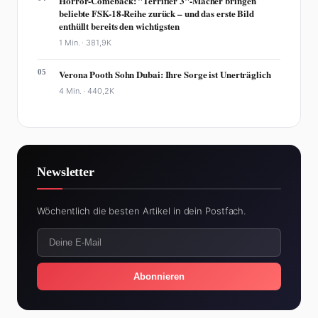
Horror-Comeback: "Terrifier 3"-Macher bringen
beliebte FSK-18-Reihe zurück – und das erste Bild
enthüllt bereits den wichtigsten
1 Min. ·
381,9K
05
Verona Pooth Sohn Dubai: Ihre Sorge ist Unerträglich
4 Min. ·
440,2K
Newsletter
Wöchentlich die besten Artikel in dein Postfach.
Abonnieren