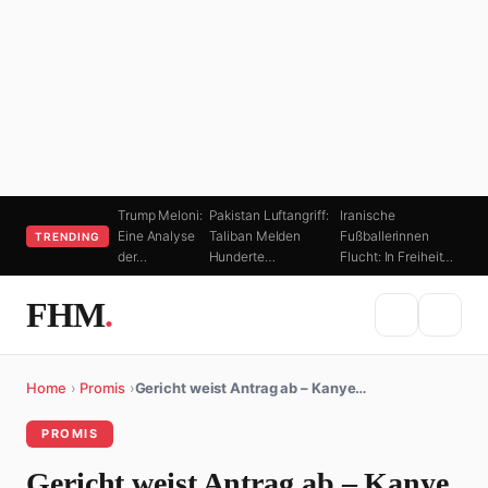
Trump Meloni:
Pakistan Luftangriff:
Iranische
Eine Analyse
Taliban Melden
Fußballerinnen
TRENDING
der…
Hunderte…
Flucht: In Freiheit…
FHM
.
Home
›
Promis
›
Gericht weist Antrag ab – Kanye…
PROMIS
Gericht weist Antrag ab – Kanye