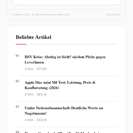
* Affiliate-Links – für dich ändert sich am Preis nichts.
fhmonline-21
Beliebte Artikel
01
HSV Krise: Abstieg in Sicht? nächste Pleite gegen
Leverkusen
3 Min. ·
477,6K
02
Apple Mac mini M4 Test: Leistung, Preis &
Kaufberatung (2026)
9 Min. ·
385,1K
03
Undav Nationalmannschaft: Deutliche Worte an
Nagelsmann!
4 Min. ·
359,1K
04