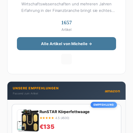
Wirtschaftswissenschaften und mehreren Jahren
Erfahrung in der Finanzbranche bringt sie echtes
Fachwissen in ihre Artikel ein. Aber keine Sorge: Bei
1657
Michelle klingt Altersvorsorge nicht wie eine
Artikel
Steuererklärung. Ihre Stärke liegt darin, komplexe
Finanzthemen so aufzubereiten, dass sie jeder
versteht – ohne Fachchinesisch, dafür mit konkreten
Alle Artikel von Michelle →
Tipps zum Umsetzen. Von ETF-Strategien über
Gehaltsverhandlungen bis hin zu Steuertricks:
Michelle hat den Durchblick und teilt ihn gerne.
Außerdem schreibt sie über Karriere-Themen,
Produktivitäts-Hacks und die Frage, wie man Job und
Privatleben unter einen Hut bekommt. Privat ist sie
UNSERE EMPFEHLUNGEN
bekennende Kaffee-Süchtige (3+ Tassen am Tag,
amazon
Passend zum Artikel
Minimum), Podcast-Hörerin und verbringt ihre
Wochenenden am liebsten in der Natur oder auf dem
EMPFEHLUNG
nächsten Flohmarkt.
RunSTAR Körperfettwaage
★
★
★
★
★
4.5 (4500)
€135