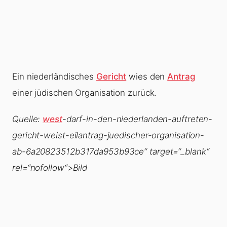
Ein niederländisches
Gericht
wies den
Antrag
einer jüdischen Organisation zurück.
Quelle:
west
-darf-in-den-niederlanden-auftreten-
gericht-weist-eilantrag-juedischer-organisation-
ab-6a20823512b317da953b93ce“ target=“_blank“
rel=“nofollow“>Bild