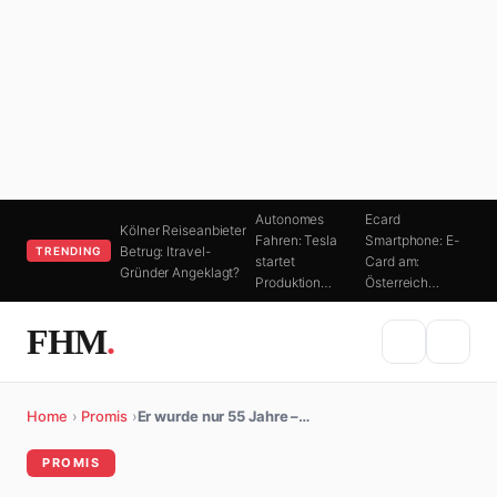
Autonomes
Ecard
Kölner Reiseanbieter
Fahren: Tesla
Smartphone: E-
Betrug: Itravel-
TRENDING
startet
Card am:
Gründer Angeklagt?
Produktion…
Österreich…
FHM
.
Home
›
Promis
›
Er wurde nur 55 Jahre –…
PROMIS