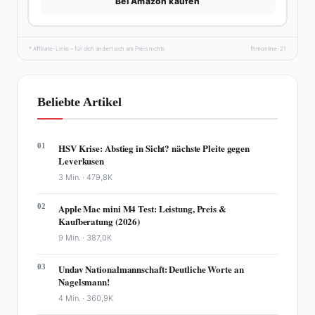
Bei Amazon kaufen
* Affiliate-Links – für dich ändert sich am Preis nichts.
fhmonline-21
Beliebte Artikel
01
HSV Krise: Abstieg in Sicht? nächste Pleite gegen
Leverkusen
3 Min. ·
479,8K
02
Apple Mac mini M4 Test: Leistung, Preis &
Kaufberatung (2026)
9 Min. ·
387,0K
03
Undav Nationalmannschaft: Deutliche Worte an
Nagelsmann!
4 Min. ·
360,9K