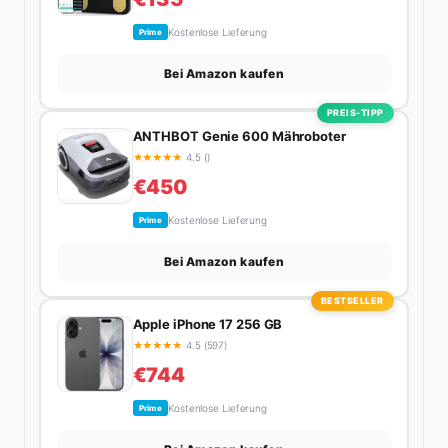
Kostenlose Lieferung
Prime
Bei Amazon kaufen
PREIS-TIPP
ANTHBOT Genie 600 Mähroboter
★
★
★
★
★
4.5 ()
€450
Kostenlose Lieferung
Prime
Bei Amazon kaufen
BESTSELLER
Apple iPhone 17 256 GB
★
★
★
★
★
4.5 (597)
€744
Kostenlose Lieferung
Prime