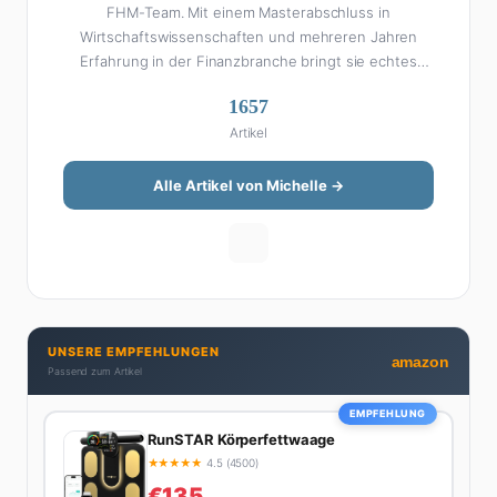
FHM-Team. Mit einem Masterabschluss in
Wirtschaftswissenschaften und mehreren Jahren
Erfahrung in der Finanzbranche bringt sie echtes
Fachwissen in ihre Artikel ein. Aber keine Sorge: Bei
1657
Michelle klingt Altersvorsorge nicht wie eine
Artikel
Steuererklärung. Ihre Stärke liegt darin, komplexe
Finanzthemen so aufzubereiten, dass sie jeder
versteht – ohne Fachchinesisch, dafür mit konkreten
Alle Artikel von Michelle →
Tipps zum Umsetzen. Von ETF-Strategien über
Gehaltsverhandlungen bis hin zu Steuertricks:
Michelle hat den Durchblick und teilt ihn gerne.
Außerdem schreibt sie über Karriere-Themen,
Produktivitäts-Hacks und die Frage, wie man Job und
Privatleben unter einen Hut bekommt. Privat ist sie
UNSERE EMPFEHLUNGEN
bekennende Kaffee-Süchtige (3+ Tassen am Tag,
amazon
Passend zum Artikel
Minimum), Podcast-Hörerin und verbringt ihre
Wochenenden am liebsten in der Natur oder auf dem
EMPFEHLUNG
nächsten Flohmarkt.
RunSTAR Körperfettwaage
★
★
★
★
★
4.5 (4500)
€135