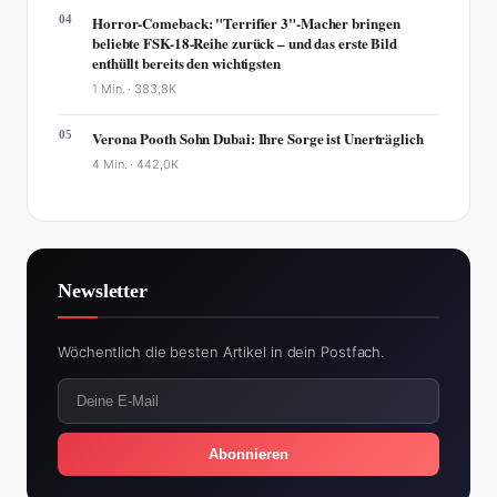
04
Horror-Comeback: "Terrifier 3"-Macher bringen
beliebte FSK-18-Reihe zurück – und das erste Bild
enthüllt bereits den wichtigsten
1 Min. ·
383,8K
05
Verona Pooth Sohn Dubai: Ihre Sorge ist Unerträglich
4 Min. ·
442,0K
Newsletter
Wöchentlich die besten Artikel in dein Postfach.
Abonnieren