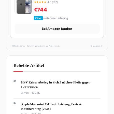
★
★
★
★
★
4.5 (597)
€744
Kostenlose Lieferung
Prime
Bei Amazon kaufen
* Affiliate-Links – für dich ändert sich am Preis nichts.
fhmonline-21
Beliebte Artikel
01
HSV Krise: Abstieg in Sicht? nächste Pleite gegen
Leverkusen
3 Min. ·
479,1K
02
Apple Mac mini M4 Test: Leistung, Preis &
Kaufberatung (2026)