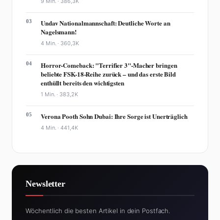
9 Min. ·
386,3K
03
Undav Nationalmannschaft: Deutliche Worte an
Nagelsmann!
4 Min. ·
360,3K
04
Horror-Comeback: "Terrifier 3"-Macher bringen
beliebte FSK-18-Reihe zurück – und das erste Bild
enthüllt bereits den wichtigsten
1 Min. ·
383,2K
05
Verona Pooth Sohn Dubai: Ihre Sorge ist Unerträglich
4 Min. ·
441,4K
Newsletter
Wöchentlich die besten Artikel in dein Postfach.