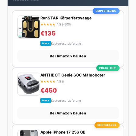
durch die Alpen oder der jährliche Campingtrip mit
den Jungs. Sein Credo: Das Leben ist zu kurz für
EMPFEHLUNG
langweilige Wochenenden.
RunSTAR Körperfettwaage
★
★
★
★
★
4.5 (4500)
€135
Kostenlose Lieferung
Prime
Bei Amazon kaufen
PREIS-TIPP
ANTHBOT Genie 600 Mähroboter
★
★
★
★
★
4.5 ()
€450
Kostenlose Lieferung
Prime
Bei Amazon kaufen
BESTSELLER
Apple iPhone 17 256 GB