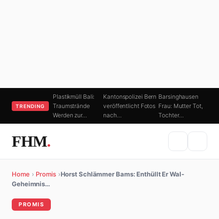
Plastikmüll Bali:
Kantonspolizei Bern
Barsinghausen
Traumstrände
veröffentlicht Fotos
Frau: Mutter Tot,
TRENDING
Werden zur…
nach…
Tochter…
FHM
.
Home
›
Promis
›
Horst Schlämmer Bams: Enthüllt Er Wal-
Geheimnis…
PROMIS