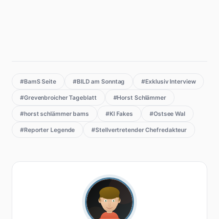
#BamS Seite
#BILD am Sonntag
#Exklusiv Interview
#Grevenbroicher Tageblatt
#Horst Schlämmer
#horst schlämmer bams
#KI Fakes
#Ostsee Wal
#Reporter Legende
#Stellvertretender Chefredakteur