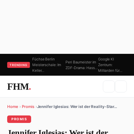
Füchse Berlin
Google KI
Peri Baumeister im
Meisterschale: Im
Zentrum:
TRENDING
ZDF-Drama: Hass…
Keller…
Milliarden für…
FHM
.
Home
›
Promis
›
Jennifer Iglesias: Wer ist der Reality-Star…
PROMIS
Jennifer Iglesias: Wer ist der