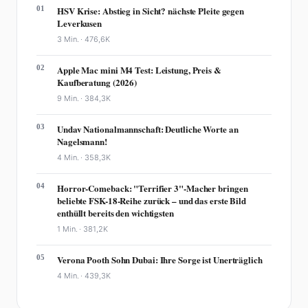
01
HSV Krise: Abstieg in Sicht? nächste Pleite gegen
Leverkusen
3 Min. ·
476,6K
02
Apple Mac mini M4 Test: Leistung, Preis &
Kaufberatung (2026)
9 Min. ·
384,3K
03
Undav Nationalmannschaft: Deutliche Worte an
Nagelsmann!
4 Min. ·
358,3K
04
Horror-Comeback: "Terrifier 3"-Macher bringen
beliebte FSK-18-Reihe zurück – und das erste Bild
enthüllt bereits den wichtigsten
1 Min. ·
381,2K
05
Verona Pooth Sohn Dubai: Ihre Sorge ist Unerträglich
4 Min. ·
439,3K