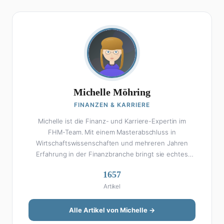
Michelle Möhring
FINANZEN & KARRIERE
Michelle ist die Finanz- und Karriere-Expertin im
FHM-Team. Mit einem Masterabschluss in
Wirtschaftswissenschaften und mehreren Jahren
Erfahrung in der Finanzbranche bringt sie echtes
Fachwissen in ihre Artikel ein. Aber keine Sorge: Bei
1657
Michelle klingt Altersvorsorge nicht wie eine
Artikel
Steuererklärung. Ihre Stärke liegt darin, komplexe
Finanzthemen so aufzubereiten, dass sie jeder
versteht – ohne Fachchinesisch, dafür mit konkreten
Alle Artikel von Michelle →
Tipps zum Umsetzen. Von ETF-Strategien über