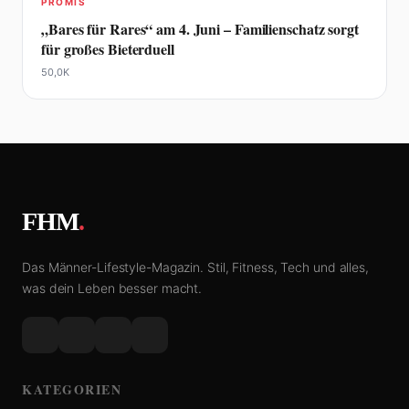
PROMIS
„Bares für Rares“ am 4. Juni – Familienschatz sorgt
für großes Bieterduell
50,0K
FHM
.
Das Männer-Lifestyle-Magazin. Stil, Fitness, Tech und alles,
was dein Leben besser macht.
KATEGORIEN