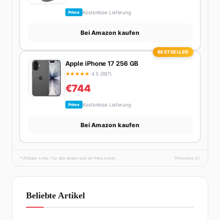
Kostenlose Lieferung
Prime
Bei Amazon kaufen
BESTSELLER
Apple iPhone 17 256 GB
★
★
★
★
★
4.5 (597)
€744
Kostenlose Lieferung
Prime
Bei Amazon kaufen
* Affiliate-Links – für dich ändert sich am Preis nichts.
fhmonline-21
Beliebte Artikel