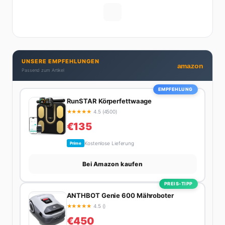
Gehaltsverhandlungen bis hin zu Steuertricks:
Michelle hat den Durchblick und teilt ihn gerne.
Außerdem schreibt sie über Karriere-Themen,
Produktivitäts-Hacks und die Frage, wie man Job und
Privatleben unter einen Hut bekommt. Privat ist sie
UNSERE EMPFEHLUNGEN
bekennende Kaffee-Süchtige (3+ Tassen am Tag,
amazon
Passend zum Artikel
Minimum), Podcast-Hörerin und verbringt ihre
Wochenenden am liebsten in der Natur oder auf dem
EMPFEHLUNG
nächsten Flohmarkt.
RunSTAR Körperfettwaage
★
★
★
★
★
4.5 (4500)
€135
Kostenlose Lieferung
Prime
Bei Amazon kaufen
PREIS-TIPP
ANTHBOT Genie 600 Mähroboter
★
★
★
★
★
4.5 ()
€450