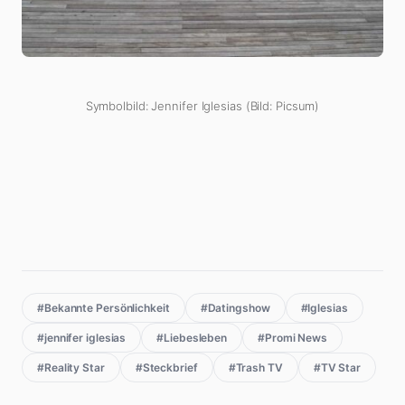
Symbolbild: Jennifer Iglesias (Bild: Picsum)
#Bekannte Persönlichkeit
#Datingshow
#Iglesias
#jennifer iglesias
#Liebesleben
#Promi News
#Reality Star
#Steckbrief
#Trash TV
#TV Star