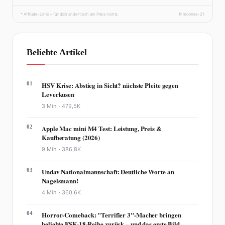
* Affiliate-Links – für dich ändert sich am Preis nichts.
fhmonline-21
Beliebte Artikel
01
HSV Krise: Abstieg in Sicht? nächste Pleite gegen
Leverkusen
3 Min. ·
479,5K
02
Apple Mac mini M4 Test: Leistung, Preis &
Kaufberatung (2026)
9 Min. ·
386,8K
03
Undav Nationalmannschaft: Deutliche Worte an
Nagelsmann!
4 Min. ·
360,6K
04
Horror-Comeback: "Terrifier 3"-Macher bringen
beliebte FSK-18-Reihe zurück – und das erste Bild