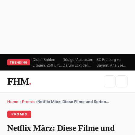
Dieter Bohlen
Rüdiger Ausraster:
SC Freiburg vs
TRENDING
Litauen: Zoff um…
Darum Eckt der…
Bayern: Analyse…
FHM
.
Home
›
Promis
›
Netflix März: Diese Filme und Serien…
PROMIS
Netflix März: Diese Filme und