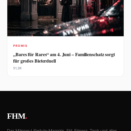
PROMIS
„Bares für Rares“ am 4. Juni – Familienschatz sorgt
für großes Bieterduell
51,3K
FHM
.
Das Männer-Lifestyle-Magazin. Stil, Fitness, Tech und alles,