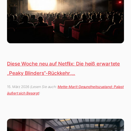
Diese Woche neu auf Netflix: Die heiß erwartete
„Peaky Blinders“-Rückkehr,…
15. März 2026
(Lesen Sie auch:
Mette-Marit Gesundheitszustand: Palast
äußert sich Besorgt
)