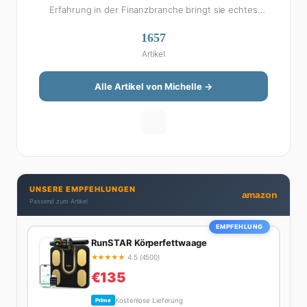
Erfahrung in der Finanzbranche bringt sie echtes
Fachwissen in ihre Artikel ein. Aber keine Sorge: Bei
1657
Michelle klingt Altersvorsorge nicht wie eine
Artikel
Steuererklärung. Ihre Stärke liegt darin, komplexe
Finanzthemen so aufzubereiten, dass sie jeder
versteht – ohne Fachchinesisch, dafür mit konkreten
Alle Artikel von Michelle →
Tipps zum Umsetzen. Von ETF-Strategien über
Gehaltsverhandlungen bis hin zu Steuertricks:
Michelle hat den Durchblick und teilt ihn gerne.
Außerdem schreibt sie über Karriere-Themen,
Produktivitäts-Hacks und die Frage, wie man Job und
Privatleben unter einen Hut bekommt. Privat ist sie
UNSERE EMPFEHLUNGEN
bekennende Kaffee-Süchtige (3+ Tassen am Tag,
amazon
Passend zum Artikel
Minimum), Podcast-Hörerin und verbringt ihre
Wochenenden am liebsten in der Natur oder auf dem
EMPFEHLUNG
nächsten Flohmarkt.
RunSTAR Körperfettwaage
★
★
★
★
★
4.5 (4500)
€135
Kostenlose Lieferung
Prime