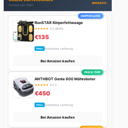
UNSERE EMPFEHLUNGEN
Autos schreibt, plant er den nächsten Abenteuer-
amazon
Passend zum Artikel
Trip – sei es ein Wochenende in den Bergen, eine
Motorradtour durch die Alpen oder der jährliche
EMPFEHLUNG
Campingtrip mit den Jungs. Sein Credo: Das Leben
RunSTAR Körperfettwaage
ist zu kurz für langweilige Wochenenden.
★
★
★
★
★
4.5 (4500)
€135
Kostenlose Lieferung
Prime
Bei Amazon kaufen
PREIS-TIPP
ANTHBOT Genie 600 Mähroboter
★
★
★
★
★
4.5 ()
€450
Kostenlose Lieferung
Prime
Bei Amazon kaufen