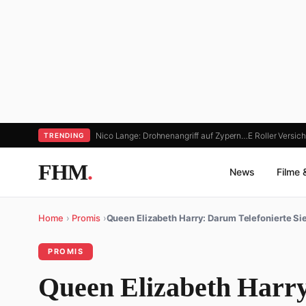
Nico Lange: Drohnenangriff auf Zypern…
E Roller Versic
TRENDING
FHM
.
News
Filme 
Home
›
Promis
›
Queen Elizabeth Harry: Darum Telefonierte Si
PROMIS
Queen Elizabeth Harry