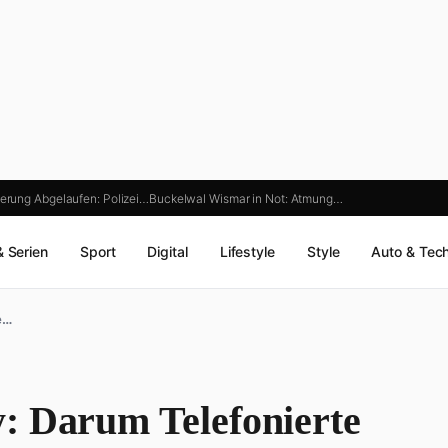
herung Abgelaufen: Polizei…
Buckelwal Wismar in Not: Atmung…
& Serien
Sport
Digital
Lifestyle
Style
Auto & Tec
e…
: Darum Telefonierte