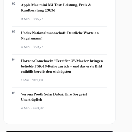
02
Apple Mac mini M4 Test: Leistung, Preis &
Kaufberatung (2026)
9 Min. ·
385,7K
03
Undav Nationalmannschaft: Deutliche Worte an
Nagelsmann!
4 Min. ·
359,7K
04
Horror-Comeback: "Terrifier 3"-Macher bringen
beliebte FSK-18-Reihe zurück – und das erste Bild
enthüllt bereits den wichtigsten
1 Min. ·
382,6K
05
Verona Pooth Sohn Dubai: Ihre Sorge ist
Unerträglich
4 Min. ·
440,8K