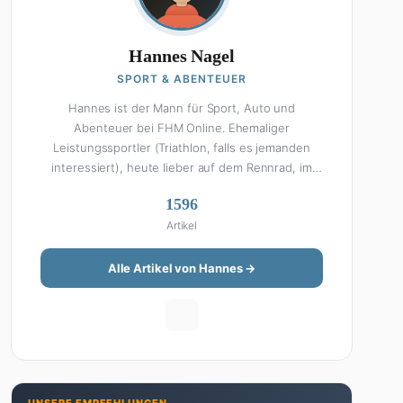
Hannes Nagel
SPORT & ABENTEUER
Hannes ist der Mann für Sport, Auto und
Abenteuer bei FHM Online. Ehemaliger
Leistungssportler (Triathlon, falls es jemanden
interessiert), heute lieber auf dem Rennrad, im
Fitnessstudio oder beim Kochen am Smoker. Sein
1596
Wissen über Sport ist enzyklopädisch: Egal ob
Artikel
Bundesliga-Analyse, Formel 1, UFC oder Olympia –
Hannes liefert fundierte Einschätzungen mit der
Leidenschaft eines echten Fans. Aber Sport ist
Alle Artikel von Hannes →
nur die halbe Miete: Hannes ist auch unser Auto-
Experte. Vom Elektro-SUV bis zum Oldtimer-
Projekt hat er alles schon gefahren, zerlegt oder
beides. Seine Roadtrip-Guides und Grillrezepte
gehören zu den beliebtesten Artikeln auf der
Seite. Wenn Hannes mal nicht über Sport oder