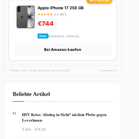
BESTSELLER
Apple iPhone 17 256 GB
★
★
★
★
★
4.5 (597)
€744
Kostenlose Lieferung
Prime
Bei Amazon kaufen
* Affiliate-Links – für dich ändert sich am Preis nichts.
fhmonline-21
Beliebte Artikel
01
HSV Krise: Abstieg in Sicht? nächste Pleite gegen
Leverkusen
3 Min. ·
478,3K