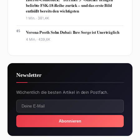
beliebte FSK-18-Reihe zurück – und das erste Bild
enthüllt bereits den wichtigsten
1 Min. ·
381,4K
05
Verona Pooth Sohn Dubai: Ihre Sorge ist Unerträglich
4 Min. ·
439,6K
Newsletter
Wöchentlich die besten Artikel in dein Postfach.
Abonnieren