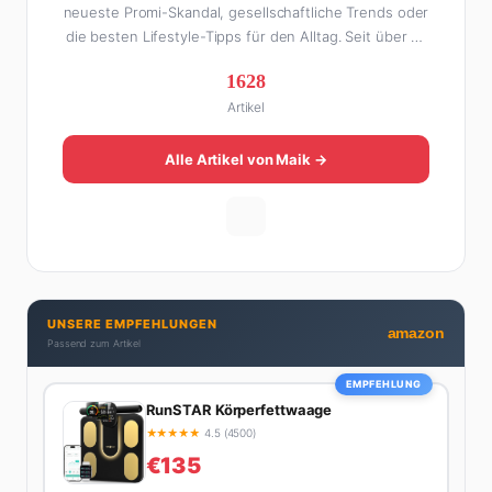
neueste Promi-Skandal, gesellschaftliche Trends oder
die besten Lifestyle-Tipps für den Alltag. Seit über 10
Jahren macht er digitales Publishing und hat FHM
1628
Online zu einer der führenden Männer-Lifestyle-
Artikel
Plattformen im deutschsprachigen Raum aufgebaut.
Sein Weg dahin war alles andere als geradlinig: Die
eine Hälfte seines Lebens stand er in der
Alle Artikel von Maik →
Gastronomie – mit allem, was dazugehört. Die andere
Hälfte hat er sich tief in die Welt des SEO und
digitalen Contents vergraben. Diese Mischung aus
Menschenkenntnis und Online-Know-how macht
seine Artikel aus: direkt, unterhaltsam und immer nah
dran. Wenn Maik nicht gerade den heißesten Tratsch
UNSERE EMPFEHLUNGEN
aus der Promi-Welt aufspürt oder die besten
amazon
Passend zum Artikel
Lifestyle-Empfehlungen zusammenstellt, findet man
ihn beim Wandern in den Schweizer Alpen, am Grill
EMPFEHLUNG
mit Freunden oder auf der Suche nach dem
RunSTAR Körperfettwaage
perfekten Espresso. Sein Motto: Lieber einmal richtig
★
★
★
★
★
4.5 (4500)
als zehnmal halb.
€135