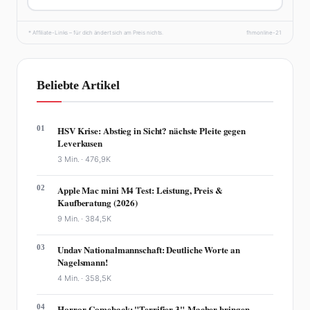
* Affiliate-Links – für dich ändert sich am Preis nichts.
fhmonline-21
Beliebte Artikel
01
HSV Krise: Abstieg in Sicht? nächste Pleite gegen
Leverkusen
3 Min. ·
476,9K
02
Apple Mac mini M4 Test: Leistung, Preis &
Kaufberatung (2026)
9 Min. ·
384,5K
03
Undav Nationalmannschaft: Deutliche Worte an
Nagelsmann!
4 Min. ·
358,5K
04
Horror-Comeback: "Terrifier 3"-Macher bringen