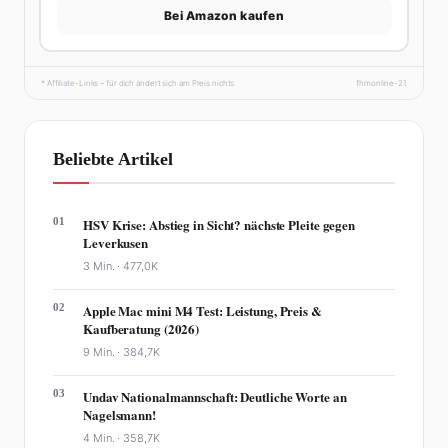
Bei Amazon kaufen
* Affiliate-Links – für dich ändert sich am Preis nichts.
fhmonline-21
Beliebte Artikel
01
HSV Krise: Abstieg in Sicht? nächste Pleite gegen
Leverkusen
3 Min. ·
477,0K
02
Apple Mac mini M4 Test: Leistung, Preis &
Kaufberatung (2026)
9 Min. ·
384,7K
03
Undav Nationalmannschaft: Deutliche Worte an
Nagelsmann!
4 Min. ·
358,7K