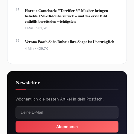
04
Horror-Comeback: "Terrifier 3"-Macher bringen
beliebte FSK-18-Reihe zurück – und das erste Bild
enthüllt bereits den wichtigsten
1 Min. ·
381,5K
05
Verona Pooth Sohn Dubai: Ihre Sorge ist Unerträglich
4 Min. ·
439,7K
Newsletter
Wöchentlich die besten Artikel in dein Postfach.
Abonnieren