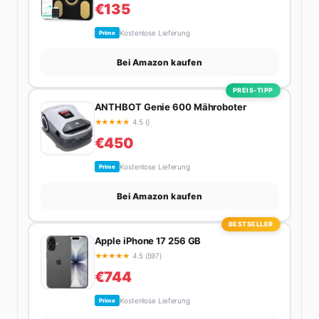
€135
Kostenlose Lieferung
Prime
Bei Amazon kaufen
PREIS-TIPP
ANTHBOT Genie 600 Mähroboter
★
★
★
★
★
4.5 ()
€450
Kostenlose Lieferung
Prime
Bei Amazon kaufen
BESTSELLER
Apple iPhone 17 256 GB
★
★
★
★
★
4.5 (597)
€744
Kostenlose Lieferung
Prime