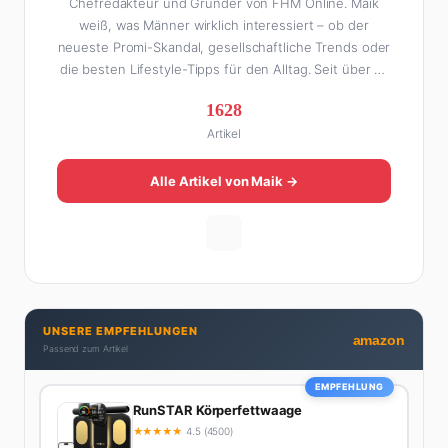
Chefredakteur und Gründer von FHM Online. Maik
weiß, was Männer wirklich interessiert – ob der
neueste Promi-Skandal, gesellschaftliche Trends oder
die besten Lifestyle-Tipps für den Alltag. Seit über 10
Jahren macht er digitales Publishing und hat FHM
1628
Online zu einer der führenden Männer-Lifestyle-
Artikel
Plattformen im deutschsprachigen Raum aufgebaut.
Sein Weg dahin war alles andere als geradlinig: Die
eine Hälfte seines Lebens stand er in der
Alle Artikel von Maik →
Gastronomie – mit allem, was dazugehört. Die andere
Hälfte hat er sich tief in die Welt des SEO und
digitalen Contents vergraben. Diese Mischung aus
Menschenkenntnis und Online-Know-how macht
seine Artikel aus: direkt, unterhaltsam und immer nah
dran. Wenn Maik nicht gerade den heißesten Tratsch
UNSERE EMPFEHLUNGEN
aus der Promi-Welt aufspürt oder die besten
amazon
Passend zum Artikel
Lifestyle-Empfehlungen zusammenstellt, findet man
ihn beim Wandern in den Schweizer Alpen, am Grill
EMPFEHLUNG
mit Freunden oder auf der Suche nach dem
RunSTAR Körperfettwaage
perfekten Espresso. Sein Motto: Lieber einmal richtig
★
★
★
★
★
4.5 (4500)
als zehnmal halb.