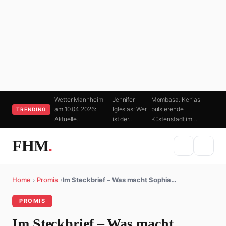
Wetter Mannheim
Jennifer
Mombasa: Kenias
am 10.04.2026:
Iglesias: Wer
pulsierende
TRENDING
Aktuelle…
ist der…
Küstenstadt im…
FHM
.
Home
›
Promis
›
Im Steckbrief – Was macht Sophia…
PROMIS
Im Steckbrief – Was macht