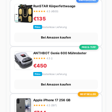
EMPFEHLUNG
nächsten Flohmarkt.
RunSTAR Körperfettwaage
★
★
★
★
★
4.5 (4500)
€135
Kostenlose Lieferung
Prime
Bei Amazon kaufen
PREIS-TIPP
ANTHBOT Genie 600 Mähroboter
★
★
★
★
★
4.5 ()
€450
Kostenlose Lieferung
Prime
Bei Amazon kaufen
BESTSELLER
Apple iPhone 17 256 GB
★
★
★
★
★
4.5 (597)