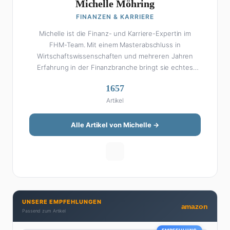
Michelle Möhring
FINANZEN & KARRIERE
Michelle ist die Finanz- und Karriere-Expertin im
FHM-Team. Mit einem Masterabschluss in
Wirtschaftswissenschaften und mehreren Jahren
Erfahrung in der Finanzbranche bringt sie echtes
Fachwissen in ihre Artikel ein. Aber keine Sorge: Bei
1657
Michelle klingt Altersvorsorge nicht wie eine
Artikel
Steuererklärung. Ihre Stärke liegt darin, komplexe
Finanzthemen so aufzubereiten, dass sie jeder
versteht – ohne Fachchinesisch, dafür mit konkreten
Alle Artikel von Michelle →
Tipps zum Umsetzen. Von ETF-Strategien über
Gehaltsverhandlungen bis hin zu Steuertricks:
Michelle hat den Durchblick und teilt ihn gerne.
Außerdem schreibt sie über Karriere-Themen,
Produktivitäts-Hacks und die Frage, wie man Job und
Privatleben unter einen Hut bekommt. Privat ist sie
UNSERE EMPFEHLUNGEN
bekennende Kaffee-Süchtige (3+ Tassen am Tag,
amazon
Passend zum Artikel
Minimum), Podcast-Hörerin und verbringt ihre
Wochenenden am liebsten in der Natur oder auf dem