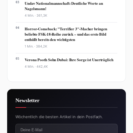
03
Undav Nationalmannschaft: Deutliche Worte an
Nagelsmann!
4 Min. ·
361,3K
04
Horror-Comeback: "Terrifier 3"-Macher bringen
beliebte FSK-18-Reihe zurück – und das erste Bild
enthüllt bereits den wichtigsten
1 Min. ·
384,2K
05
Verona Pooth Sohn Dubai: Ihre Sorge ist Unerträglich
4 Min. ·
442,4K
Newsletter
Wöchentlich die besten Artikel in dein Postfach.