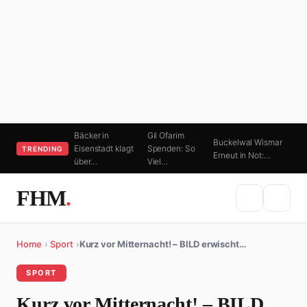
Bäcker in
Gil Ofarim
Buckelwal Wismar
Eisenstadt klagt
Spenden: So
TRENDING
Erneut in Not:…
über…
Viel…
FHM
.
Home
›
Sport
›
Kurz vor Mitternacht! – BILD erwischt…
SPORT
Kurz vor Mitternacht! – BILD