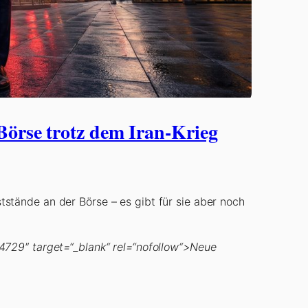
örse trotz dem Iran-Krieg
hststände an der Börse – es gibt für sie aber noch
04729″ target=“_blank“ rel=“nofollow“>Neue