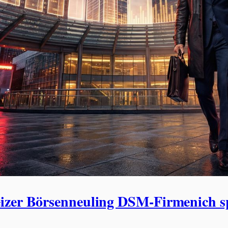
izer Börsenneuling DSM-Firmenich sp