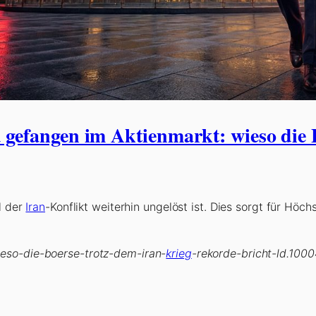
fangen im Aktienmarkt: wieso die B
l der
Iran
-Konflikt weiterhin ungelöst ist. Dies sorgt für Höc
eso-die-boerse-trotz-dem-iran-
krieg
-rekorde-bricht-ld.100