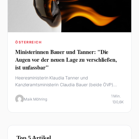
ÖSTERREICH
Ministerinnen Bauer und Tanner: "Die
Augen vor der neuen Lage zu verschließen,
ist unfassbar"
Heeresministerin Klaudia Tanner und
Kanzleramtsministerin Claudia Bauer (beide ÖVP)
drängen auf eine…
1 Min.
Maik Möhring
130,6K
Top 5 Artikel