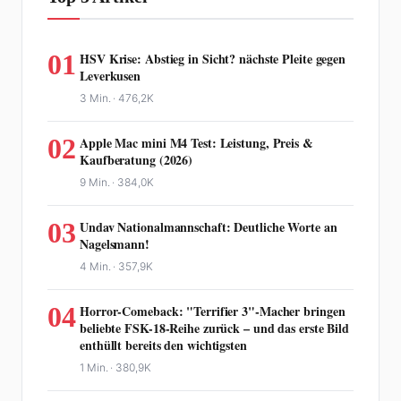
01
HSV Krise: Abstieg in Sicht? nächste Pleite gegen
Leverkusen
3 Min. ·
476,2K
02
Apple Mac mini M4 Test: Leistung, Preis &
Kaufberatung (2026)
9 Min. ·
384,0K
03
Undav Nationalmannschaft: Deutliche Worte an
Nagelsmann!
4 Min. ·
357,9K
04
Horror-Comeback: "Terrifier 3"-Macher bringen
beliebte FSK-18-Reihe zurück – und das erste Bild
enthüllt bereits den wichtigsten
1 Min. ·
380,9K