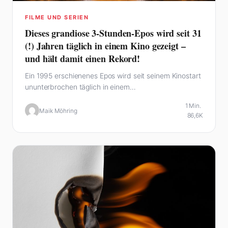
FILME UND SERIEN
Dieses grandiose 3-Stunden-Epos wird seit 31
(!) Jahren täglich in einem Kino gezeigt –
und hält damit einen Rekord!
Ein 1995 erschienenes Epos wird seit seinem Kinostart
ununterbrochen täglich in einem…
1 Min.
Maik Möhring
86,6K