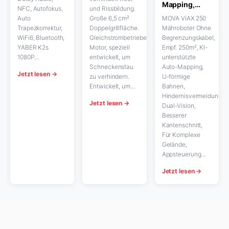
Mapping,…
NFC, Autofokus,
und Rissbildung.
Auto
Große 6,5 cm²
MOVA ViAX 250
Trapezkorrektur,
Doppelgrillfläche.
Mähroboter Ohne
WiFi6, Bluetooth,
Gleichstrombetriebener
Begrenzungskabel,
YABER K2s
Motor, speziell
Empf. 250m², KI-
1080P…
entwickelt, um
unterstützte
Schneckenstau
Auto-Mapping,
Jetzt lesen →
zu verhindern.
U-förmige
Entwickelt, um…
Bahnen,
Hindernisvermeidung
Jetzt lesen →
Dual-Vision,
Besserer
Kantenschnitt,
Für Komplexe
Gelände,
Appsteuerung…
Jetzt lesen →