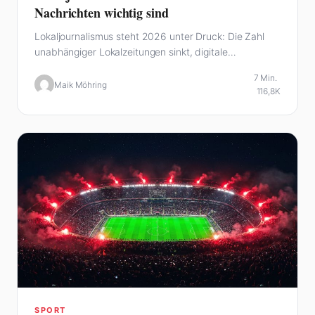
Nachrichten wichtig sind
Lokaljournalismus steht 2026 unter Druck: Die Zahl
unabhängiger Lokalzeitungen sinkt, digitale
Stadtportale füllen die Lücke.…
7 Min.
Maik Möhring
116,8K
SPORT