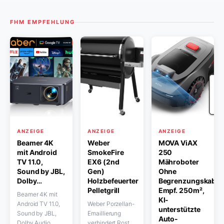
FHM EMPFEHLUNG
ANZEIGE
ANZEIGE
ANZEIGE
Beamer 4K
Weber
MOVA ViAX
mit Android
SmokeFire
250
TV 11.0,
EX6 (2nd
Mähroboter
Sound by JBL,
Gen)
Ohne
Dolby…
Holzbefeuerter
Begrenzungskabel,
Pelletgrill
Empf. 250m²,
Beamer 4K mit
KI-
Android TV 11.0,
Weber Porzellan-
unterstützte
Sound by JBL,
Emaillierung
Auto-
Dolby Audio,
verhindert Rost