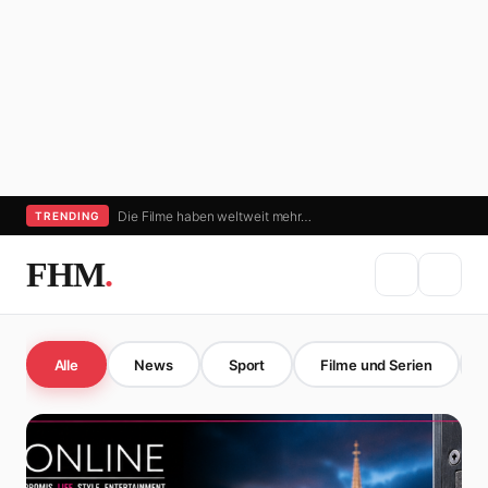
Die Filme haben weltweit mehr…
TRENDING
FHM
.
Alle
News
Sport
Filme und Serien