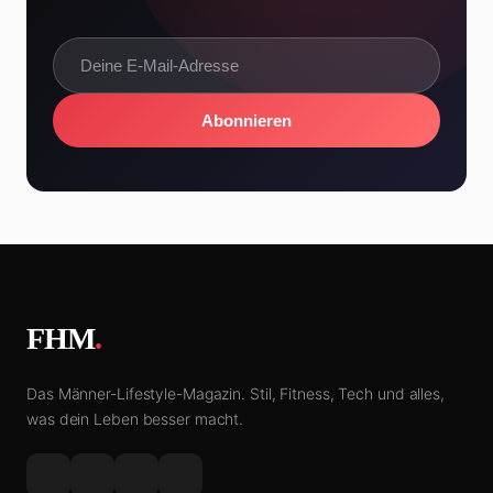
Abonnieren
FHM
.
Das Männer-Lifestyle-Magazin. Stil, Fitness, Tech und alles,
was dein Leben besser macht.