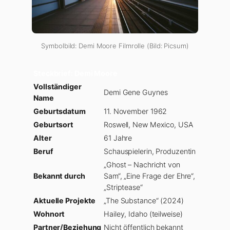
Symbolbild: Demi Moore Filmrolle (Bild: Picsum)
Steckbrief: Demi Moore
Vollständiger
Demi Gene Guynes
Name
Geburtsdatum
11. November 1962
Geburtsort
Roswell, New Mexico, USA
Alter
61 Jahre
Beruf
Schauspielerin, Produzentin
„Ghost – Nachricht von
Bekannt durch
Sam“, „Eine Frage der Ehre“,
„Striptease“
Aktuelle Projekte
„The Substance“ (2024)
Wohnort
Hailey, Idaho (teilweise)
Partner/Beziehung
Nicht öffentlich bekannt