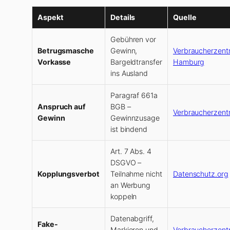
Aspekt
Details
Quelle
Gebühren vor
Betrugsmasche
Gewinn,
Verbraucherzentr
Vorkasse
Bargeldtransfer
Hamburg
ins Ausland
Paragraf 661a
Anspruch auf
BGB –
Verbraucherzentr
Gewinn
Gewinnzusage
ist bindend
Art. 7 Abs. 4
DSGVO –
Kopplungsverbot
Teilnahme nicht
Datenschutz.org
an Werbung
koppeln
Datenabgriff,
Fake-
Markieren und
Verbraucherzentr