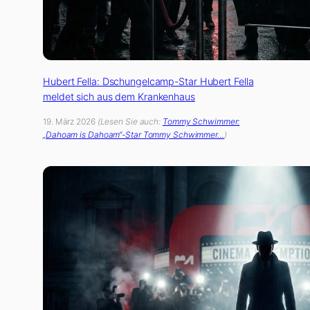
Hubert Fella: Dschungelcamp-Star Hubert Fella
meldet sich aus dem Krankenhaus
19. März 2026
(Lesen Sie auch:
Tommy Schwimmer:
„Dahoam is Dahoam“-Star Tommy Schwimmer…
)