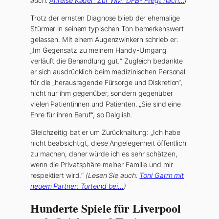
auch:
Anreise Kader: Zur WM: DFB- Fliegt nach…
)
Trotz der ernsten Diagnose blieb der ehemalige
Stürmer in seinem typischen Ton bemerkenswert
gelassen. Mit einem Augenzwinkern schrieb er:
„Im Gegensatz zu meinem Handy-Umgang
verläuft die Behandlung gut.“ Zugleich bedankte
er sich ausdrücklich beim medizinischen Personal
für die „herausragende Fürsorge und Diskretion“,
nicht nur ihm gegenüber, sondern gegenüber
vielen Patientinnen und Patienten. „Sie sind eine
Ehre für ihren Beruf“, so Dalglish.
Gleichzeitig bat er um Zurückhaltung: „Ich habe
nicht beabsichtigt, diese Angelegenheit öffentlich
zu machen, daher würde ich es sehr schätzen,
wenn die Privatsphäre meiner Familie und mir
respektiert wird.“
(Lesen Sie auch:
Toni Garrn mit
neuem Partner: Turtelnd bei…
)
Hunderte Spiele für Liverpool