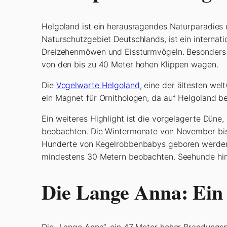
Helgoland ist ein herausragendes Naturparadies 
Naturschutzgebiet Deutschlands, ist ein internat
Dreizehenmöwen und Eissturmvögeln. Besonders sp
von den bis zu 40 Meter hohen Klippen wagen.
Die
Vogelwarte Helgoland
, eine der ältesten wel
ein Magnet für Ornithologen, da auf Helgoland b
Ein weiteres Highlight ist die vorgelagerte Düne
beobachten. Die Wintermonate von November bis 
Hunderte von Kegelrobbenbabys geboren werden
mindestens 30 Metern beobachten. Seehunde hin
Die Lange Anna: Ein
Die „Lange Anna“, ein 47 Meter hoher Brandungsp