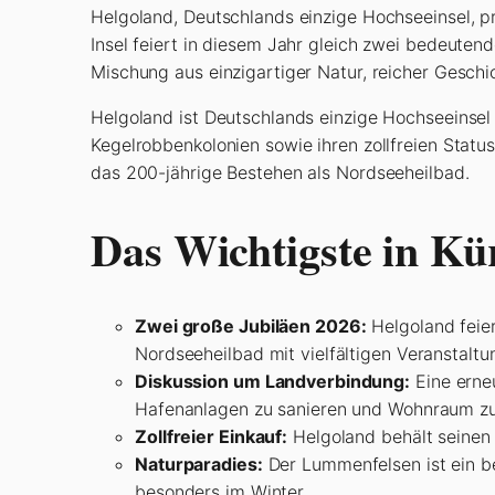
Helgoland, Deutschlands einzige Hochseeinsel, p
Insel feiert in diesem Jahr gleich zwei bedeuten
Mischung aus einzigartiger Natur, reicher Geschi
Helgoland ist Deutschlands einzige Hochseeinsel 
Kegelrobbenkolonien sowie ihren zollfreien Stat
das 200-jährige Bestehen als Nordseeheilbad.
Das Wichtigste in Kü
Zwei große Jubiläen 2026:
Helgoland feie
Nordseeheilbad mit vielfältigen Veranstaltu
Diskussion um Landverbindung:
Eine erne
Hafenanlagen zu sanieren und Wohnraum zu
Zollfreier Einkauf:
Helgoland behält seinen 
Naturparadies:
Der Lummenfelsen ist ein be
besonders im Winter.