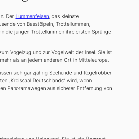
an. Der
Lummenfelsen
, das kleinste
ausende von Basstölpeln, Trottellummen,
nn die jungen Trottellummen ihre ersten Sprünge
 zum Vogelzug und zur Vogelwelt der Insel. Sie ist
mehr als an jedem anderen Ort in Mitteleuropa.
 lassen sich ganzjährig Seehunde und Kegelrobben
en „Kreissaal Deutschlands“ wird, wenn
nen Panoramawegen aus sicherer Entfernung von
hrzeichen von Helgoland. Sie ist ein Überrest