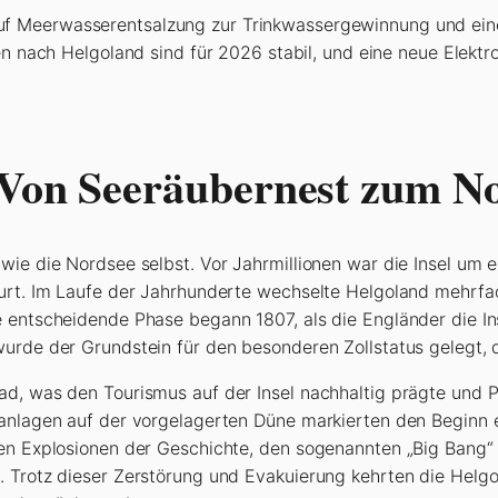
auf Meerwasserentsalzung zur Trinkwassergewinnung und ei
 nach Helgoland sind für 2026 stabil, und eine neue Elektr
 Von Seeräubernest zum N
wie die Nordsee selbst. Vor Jahrmillionen war die Insel um e
burt. Im Laufe der Jahrhunderte wechselte Helgoland mehrfa
e entscheidende Phase begann 1807, als die Engländer die I
urde der Grundstein für den besonderen Zollstatus gelegt, d
ad, was den Tourismus auf der Insel nachhaltig prägte und 
eanlagen auf der vorgelagerten Düne markierten den Beginn
en Explosionen der Geschichte, den sogenannten „Big Bang“ i
. Trotz dieser Zerstörung und Evakuierung kehrten die Helg