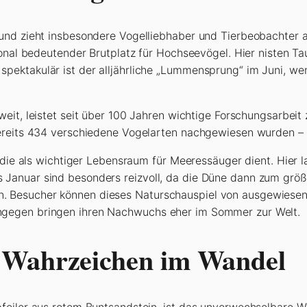
und zieht insbesondere Vogelliebhaber und Tierbeobachter 
ional bedeutender Brutplatz für Hochseevögel. Hier nisten T
ektakulär ist der alljährliche „Lummensprung“ im Juni, we
tweit, leistet seit über 100 Jahren wichtige Forschungsarbeit
ereits 434 verschiedene Vogelarten nachgewiesen wurden – 
, die als wichtiger Lebensraum für Meeressäuger dient. Hier
Januar sind besonders reizvoll, da die Düne dann zum größt
. Besucher können dieses Naturschauspiel von ausgewiese
gegen bringen ihren Nachwuchs eher im Sommer zur Welt.
 Wahrzeichen im Wandel
feiler aus rotem Buntsandstein, ist das unverwechselbare Wa