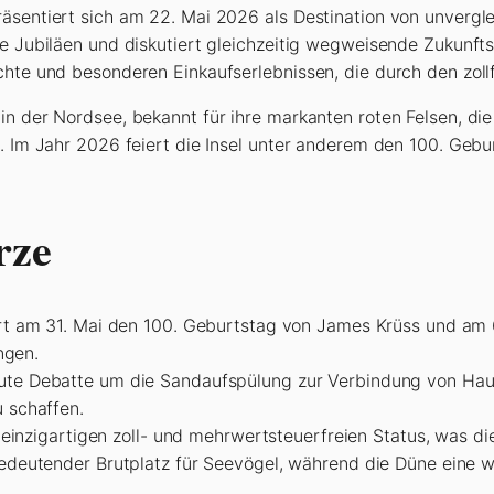
räsentiert sich am 22. Mai 2026 als Destination von unverg
de Jubiläen und diskutiert gleichzeitig wegweisende Zukunfts
chte und besonderen Einkaufserlebnissen, die durch den zollf
in der Nordsee, bekannt für ihre markanten roten Felsen, di
us. Im Jahr 2026 feiert die Insel unter anderem den 100. Ge
rze
rt am 31. Mai den 100. Geburtstag von James Krüss und am 6
ngen.
ute Debatte um die Sandaufspülung zur Verbindung von Hau
 schaffen.
einzigartigen zoll- und mehrwertsteuerfreien Status, was die
deutender Brutplatz für Seevögel, während die Düne eine wi