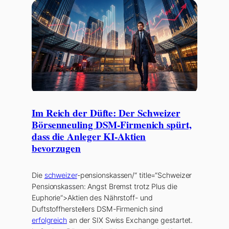
Im Reich der Düfte: Der Schweizer
Börsenneuling DSM-Firmenich spürt,
dass die Anleger KI-Aktien
bevorzugen
Die
schweizer
-pensionskassen/“ title=“Schweizer
Pensionskassen: Angst Bremst trotz Plus die
Euphorie“>Aktien des Nährstoff- und
Duftstoffherstellers DSM-Firmenich sind
erfolgreich
an der SIX Swiss Exchange gestartet.