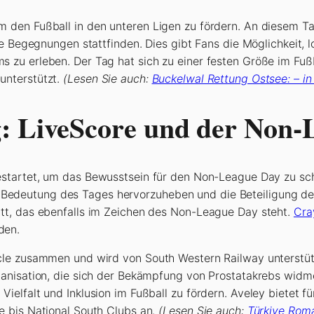
 den Fußball in den unteren Ligen zu fördern. An diesem Ta
e Begegnungen stattfinden. Dies gibt Fans die Möglichkeit, l
zu erleben. Der Tag hat sich zu einer festen Größe im Fußb
unterstützt.
(Lesen Sie auch:
Buckelwal Rettung Ostsee: – i
g: LiveScore und der Non-
estartet, um das Bewusstsein für den Non-League Day zu sc
die Bedeutung des Tages hervorzuheben und die Beteiligung de
tt, das ebenfalls im Zeichen des Non-League Day steht.
Cra
den.
le zusammen und wird von South Western Railway unterstützt
anisation, die sich der Bekämpfung von Prostatakrebs widmet
lfalt und Inklusion im Fußball zu fördern. Aveley bietet für
e bis National South Clubs an.
(Lesen Sie auch:
Türkiye Rom