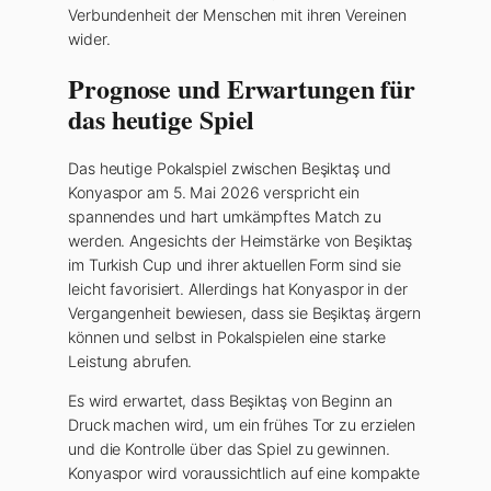
Verbundenheit der Menschen mit ihren Vereinen
wider.
Prognose und Erwartungen für
das heutige Spiel
Das heutige Pokalspiel zwischen Beşiktaş und
Konyaspor am 5. Mai 2026 verspricht ein
spannendes und hart umkämpftes Match zu
werden. Angesichts der Heimstärke von Beşiktaş
im Turkish Cup und ihrer aktuellen Form sind sie
leicht favorisiert. Allerdings hat Konyaspor in der
Vergangenheit bewiesen, dass sie Beşiktaş ärgern
können und selbst in Pokalspielen eine starke
Leistung abrufen.
Es wird erwartet, dass Beşiktaş von Beginn an
Druck machen wird, um ein frühes Tor zu erzielen
und die Kontrolle über das Spiel zu gewinnen.
Konyaspor wird voraussichtlich auf eine kompakte