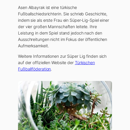
Asen Albayrak ist eine türkische
Fußballschiedsrichterin. Sie schrieb Geschichte,
indem sie als erste Frau ein Süper-Lig-Spiel einer
der vier großen Mannschaften leitete. Ihre
Leistung in dem Spiel stand jedoch nach den
Ausschreitungen nicht im Fokus der öffentlichen
Aufmerksamkeit.
Weitere Informationen zur Süper Lig finden sich
auf der offiziellen Website der
Türkischen
Fußballföderation
.