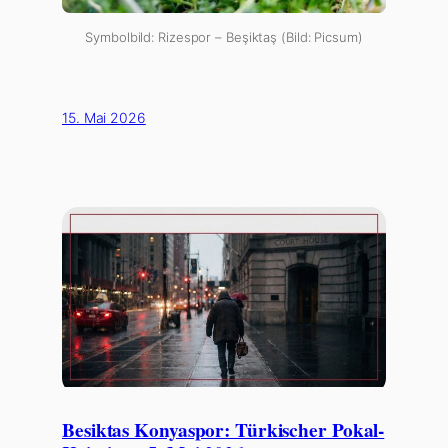
Symbolbild: Rizespor – Beşiktaş (Bild: Picsum)
15. Mai 2026
Besiktas Konyaspor: Türkischer Pokal-