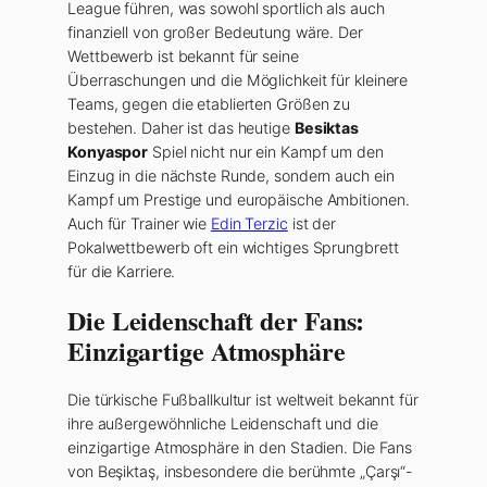
League führen, was sowohl sportlich als auch
finanziell von großer Bedeutung wäre. Der
Wettbewerb ist bekannt für seine
Überraschungen und die Möglichkeit für kleinere
Teams, gegen die etablierten Größen zu
bestehen. Daher ist das heutige
Besiktas
Konyaspor
Spiel nicht nur ein Kampf um den
Einzug in die nächste Runde, sondern auch ein
Kampf um Prestige und europäische Ambitionen.
Auch für Trainer wie
Edin Terzic
ist der
Pokalwettbewerb oft ein wichtiges Sprungbrett
für die Karriere.
Die Leidenschaft der Fans:
Einzigartige Atmosphäre
Die türkische Fußballkultur ist weltweit bekannt für
ihre außergewöhnliche Leidenschaft und die
einzigartige Atmosphäre in den Stadien. Die Fans
von Beşiktaş, insbesondere die berühmte „Çarşı“-