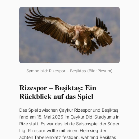
Symbolbild: Rizespor – Beşiktaş (Bild: Picsum)
Rizespor – Beşiktaş: Ein
Rückblick auf das Spiel
Das Spiel zwischen Çaykur Rizespor und Beşiktaş
fand am 15. Mai 2026 im Çaykur Didi Stadyumu in
Rize statt. Es war das letzte Saisonspiel der Süper
Lig. Rizespor wollte mit einem Heimsieg den
achten Tabellenplatz festigen, während Beşiktaş