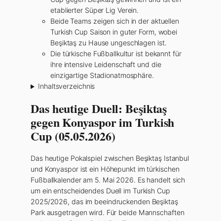
etablierter Süper Lig Verein.
Beide Teams zeigen sich in der aktuellen
Turkish Cup Saison in guter Form, wobei
Beşiktaş zu Hause ungeschlagen ist.
Die türkische Fußballkultur ist bekannt für
ihre intensive Leidenschaft und die
einzigartige Stadionatmosphäre.
Inhaltsverzeichnis
Das heutige Duell: Beşiktaş
gegen Konyaspor im Turkish
Cup (05.05.2026)
Das heutige Pokalspiel zwischen Beşiktaş Istanbul
und Konyaspor ist ein Höhepunkt im türkischen
Fußballkalender am 5. Mai 2026. Es handelt sich
um ein entscheidendes Duell im Turkish Cup
2025/2026, das im beeindruckenden Beşiktaş
Park ausgetragen wird. Für beide Mannschaften