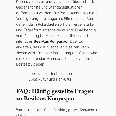
Defensive setzen und versuchen, über schnelle
Gegenangriffe und Standardsituationen
gefährlich zu werden. Die Partie könnte bis in die
Verlängerung oder sogar ins Elfmeterschießen
gehen, da in Pokalduellen oft die Nervenstärke
und Tagesform entscheidend sind. Unabhängig
vom Ausgang ist ein leidenschaftliches und
intensives
Besiktas Konyaspor
Duell zu
erwarten, das die Zuschauer in seinen Bann
ziehen wird. Die hohe Bedeutung des Spiels wird
die Spieler beider Mannschaften motivieren, ihr
Bestes zu geben.
Impressionen der türkischen
Fußballkultur und Fankultur
FAQ: Häufig gestellte Fragen
zu Besiktas Konyaspor
Wann findet das Spiel Beşiktaş gegen Konyaspor
statt?