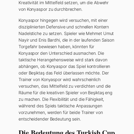
Kreativität im Mittelfeld setzen, um die Abwehr
von Konyaspor zu durchbrechen.
Konyaspor hingegen wird versuchen, mit einer
disziplinierten Defensive und schnellen Kontern
Nadelstiche zu setzen. Spieler wie Mehmet Umut
Nayir und Enis Bardhi, die in der laufenden Saison
Torgefahr bewiesen haben, könnten für
Konyaspor den Unterschied ausmachen. Die
taktische Herangehensweise wird stark davon
abhängen, ob Konyaspor das Spiel kontrollieren
oder Beşiktaş das Feld überlassen möchte. Der
Trainer von Konyaspor wird wahrscheinlich
versuchen, das Mittelfeld zu verdichten und die
Räume für die kreativen Spieler von Beşiktaş eng
zu machen. Die Flexibilität und die Fähigkeit,
während des Spiels taktische Anpassungen
vorzunehmen, werden für beide Trainer von
entscheidender Bedeutung sein.
Die Bedeutung des Turkish Cup