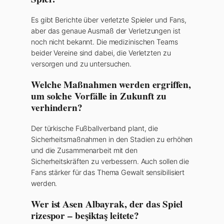
Es gibt Berichte über verletzte Spieler und Fans,
aber das genaue Ausmaß der Verletzungen ist
noch nicht bekannt. Die medizinischen Teams
beider Vereine sind dabei, die Verletzten zu
versorgen und zu untersuchen.
Welche Maßnahmen werden ergriffen,
um solche Vorfälle in Zukunft zu
verhindern?
Der türkische Fußballverband plant, die
Sicherheitsmaßnahmen in den Stadien zu erhöhen
und die Zusammenarbeit mit den
Sicherheitskräften zu verbessern. Auch sollen die
Fans stärker für das Thema Gewalt sensibilisiert
werden.
Wer ist Asen Albayrak, der das Spiel
rizespor – beşiktaş leitete?