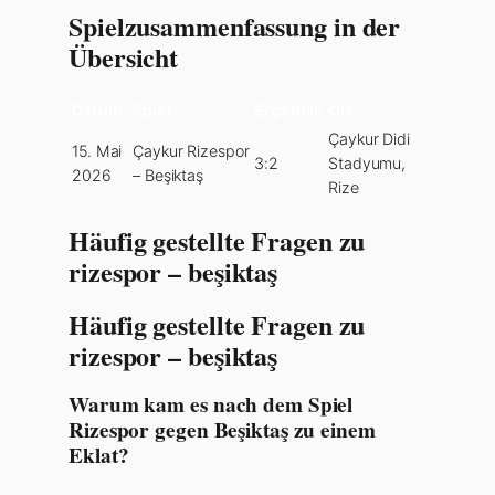
Spielzusammenfassung in der
Übersicht
Datum
Spiel
Ergebnis
Ort
Çaykur Didi
15. Mai
Çaykur Rizespor
3:2
Stadyumu,
2026
– Beşiktaş
Rize
Häufig gestellte Fragen zu
rizespor – beşiktaş
Häufig gestellte Fragen zu
rizespor – beşiktaş
Warum kam es nach dem Spiel
Rizespor gegen Beşiktaş zu einem
Eklat?