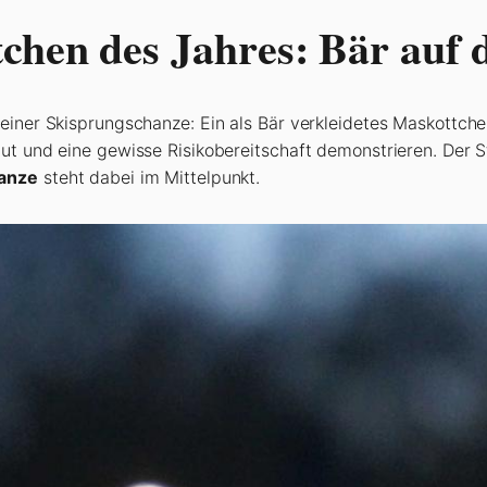
chen des Jahres: Bär auf 
 einer Skisprungschanze: Ein als Bär verkleidetes Maskottch
Mut und eine gewisse Risikobereitschaft demonstrieren. Der 
hanze
steht dabei im Mittelpunkt.