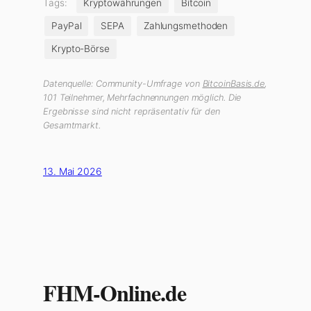
Tags:
Kryptowährungen
Bitcoin
PayPal
SEPA
Zahlungsmethoden
Krypto-Börse
Datenquelle: Community-Umfrage von
BitcoinBasis.de
,
101 Teilnehmer, Mehrfachnennungen möglich. Die
Ergebnisse sind nicht repräsentativ für den
Gesamtmarkt.
13. Mai 2026
FHM-Online.de