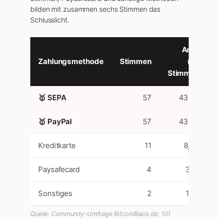
bilden mit zusammen sechs Stimmen das
Schlusslicht.
Anteil
Zahlungsmethode
Stimmen
(alle
Stimmen)
🥇 SEPA
57
43,5 %
🥇 PayPal
57
43,5 %
Kreditkarte
11
8,4 %
Paysafecard
4
3,1 %
Sonstiges
2
1,5 %
Quelle: Community-Umfrage BitcoinBasis.de, 101