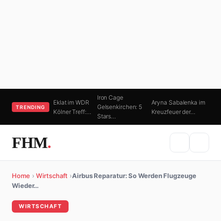
Iron Cage
Eklat im WDR
Aryna Sabalenka im
Gelsenkirchen: 5
TRENDING
Kölner Treff:…
Kreuzfeuer der…
Stars…
FHM
.
Home
›
Wirtschaft
›
Airbus Reparatur: So Werden Flugzeuge
Wieder…
WIRTSCHAFT