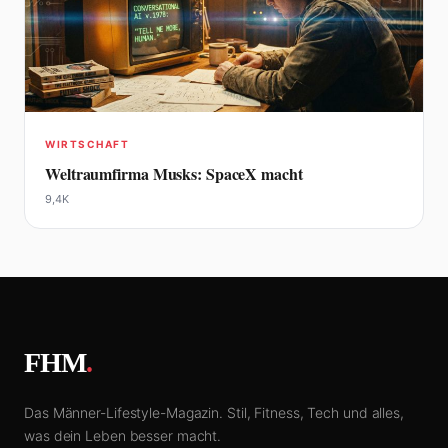
WIRTSCHAFT
Weltraumfirma Musks: SpaceX macht
9,4K
FHM
.
Das Männer-Lifestyle-Magazin. Stil, Fitness, Tech und alles,
was dein Leben besser macht.