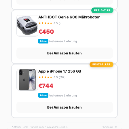
PREIS-TIPP
ANTHBOT Genie 600 Mähroboter
★
★
★
★
★
4.5 ()
€450
Kostenlose Lieferung
Prime
Bei Amazon kaufen
BESTSELLER
Apple iPhone 17 256 GB
★
★
★
★
★
4.5 (597)
€744
Kostenlose Lieferung
Prime
Bei Amazon kaufen
* Affiliate-Links – für dich ändert sich am Preis nichts.
fhmonline-21