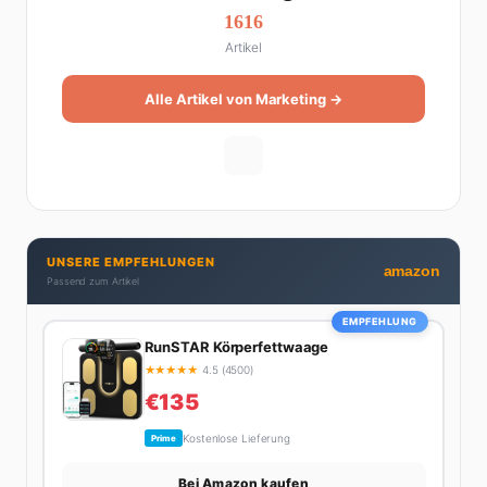
1616
Artikel
Alle Artikel von Marketing →
UNSERE EMPFEHLUNGEN
amazon
Passend zum Artikel
EMPFEHLUNG
RunSTAR Körperfettwaage
★
★
★
★
★
4.5 (4500)
€135
Kostenlose Lieferung
Prime
Bei Amazon kaufen