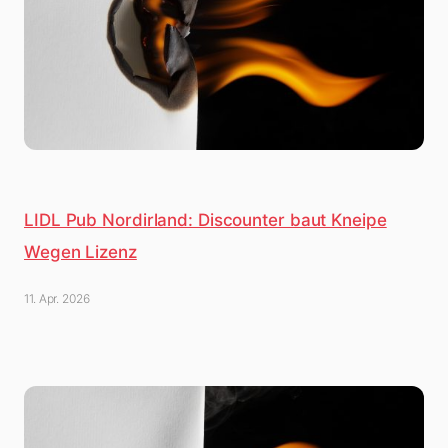
LIDL Pub Nordirland: Discounter baut Kneipe
Wegen Lizenz
11. Apr. 2026