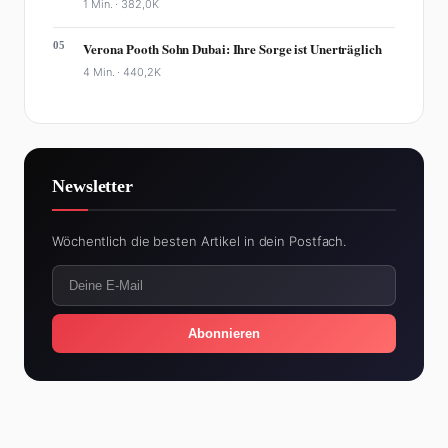
1 Min. ·
382,0K
05
Verona Pooth Sohn Dubai: Ihre Sorge ist Unerträglich
4 Min. ·
440,2K
Newsletter
Wöchentlich die besten Artikel in dein Postfach.
Abonnieren