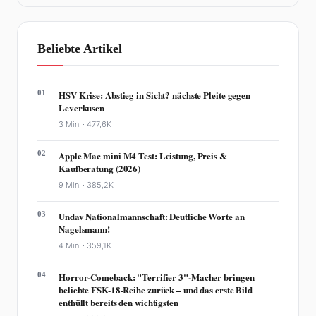
Beliebte Artikel
01
HSV Krise: Abstieg in Sicht? nächste Pleite gegen
Leverkusen
3 Min. ·
477,6K
02
Apple Mac mini M4 Test: Leistung, Preis &
Kaufberatung (2026)
9 Min. ·
385,2K
03
Undav Nationalmannschaft: Deutliche Worte an
Nagelsmann!
4 Min. ·
359,1K
04
Horror-Comeback: "Terrifier 3"-Macher bringen
beliebte FSK-18-Reihe zurück – und das erste Bild
enthüllt bereits den wichtigsten