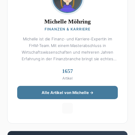
Michelle Möhring
FINANZEN & KARRIERE
Michelle ist die Finanz- und Karriere-Expertin im
FHM-Team. Mit einem Masterabschluss in
Wirtschaftswissenschaften und mehreren Jahren
Erfahrung in der Finanzbranche bringt sie echtes
Fachwissen in ihre Artikel ein. Aber keine Sorge: Bei
1657
Michelle klingt Altersvorsorge nicht wie eine
Artikel
Steuererklärung. Ihre Stärke liegt darin, komplexe
Finanzthemen so aufzubereiten, dass sie jeder
versteht – ohne Fachchinesisch, dafür mit konkreten
Alle Artikel von Michelle →
Tipps zum Umsetzen. Von ETF-Strategien über
Gehaltsverhandlungen bis hin zu Steuertricks:
Michelle hat den Durchblick und teilt ihn gerne.
Außerdem schreibt sie über Karriere-Themen,
Produktivitäts-Hacks und die Frage, wie man Job und
Privatleben unter einen Hut bekommt. Privat ist sie