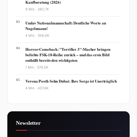
Kaufberatung (2026)
9 Min. ·
382,7K
03
Undav Nationalmannschaft: Deutliche Worte an
Nagelsmann!
4 Min. ·
356,6K
04
Horror-Comeback: "Terrifier 3"-Macher bringen
beliebte FSK-18-Reihe zurück – und das erste Bild
enthüllt bereits den wichtigsten
1 Min. ·
379,5K
05
Verona Pooth Sohn Dubai: Ihre Sorge ist Unerträglich
4 Min. ·
437,6K
Newsletter