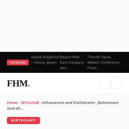
Austria Klagenfurt
Bayern Real:
Thunder Spurs:
– Vienna: gegen:
Kann Kompany
Western Conference
TRENDING
…
den…
Finals…
FHM
.
Home
›
Wirtschaft
›
Influencerin und Vielfahrerin: „Bahnreisen
sind oft…
WIRTSCHAFT