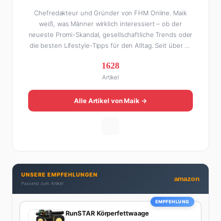
Chefredakteur und Gründer von FHM Online. Maik
weiß, was Männer wirklich interessiert – ob der
neueste Promi-Skandal, gesellschaftliche Trends oder
die besten Lifestyle-Tipps für den Alltag. Seit über 10
Jahren macht er digitales Publishing und hat FHM
1628
Online zu einer der führenden Männer-Lifestyle-
Artikel
Plattformen im deutschsprachigen Raum aufgebaut.
Sein Weg dahin war alles andere als geradlinig: Die
eine Hälfte seines Lebens stand er in der
Alle Artikel von Maik →
Gastronomie – mit allem, was dazugehört. Die andere
Hälfte hat er sich tief in die Welt des SEO und
digitalen Contents vergraben. Diese Mischung aus
Menschenkenntnis und Online-Know-how macht
seine Artikel aus: direkt, unterhaltsam und immer nah
dran. Wenn Maik nicht gerade den heißesten Tratsch
UNSERE EMPFEHLUNGEN
aus der Promi-Welt aufspürt oder die besten
amazon
Passend zum Artikel
Lifestyle-Empfehlungen zusammenstellt, findet man
ihn beim Wandern in den Schweizer Alpen, am Grill
EMPFEHLUNG
mit Freunden oder auf der Suche nach dem
RunSTAR Körperfettwaage
perfekten Espresso. Sein Motto: Lieber einmal richtig