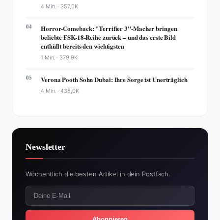
4 Min. ·
357,0K
04
Horror-Comeback: "Terrifier 3"-Macher bringen
beliebte FSK-18-Reihe zurück – und das erste Bild
enthüllt bereits den wichtigsten
1 Min. ·
379,9K
05
Verona Pooth Sohn Dubai: Ihre Sorge ist Unerträglich
4 Min. ·
438,0K
Newsletter
Wöchentlich die besten Artikel in dein Postfach.
Abonnieren