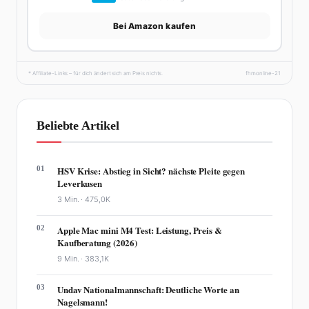
Bei Amazon kaufen
* Affiliate-Links – für dich ändert sich am Preis nichts.
fhmonline-21
Beliebte Artikel
01
HSV Krise: Abstieg in Sicht? nächste Pleite gegen
Leverkusen
3 Min. ·
475,0K
02
Apple Mac mini M4 Test: Leistung, Preis &
Kaufberatung (2026)
9 Min. ·
383,1K
03
Undav Nationalmannschaft: Deutliche Worte an
Nagelsmann!