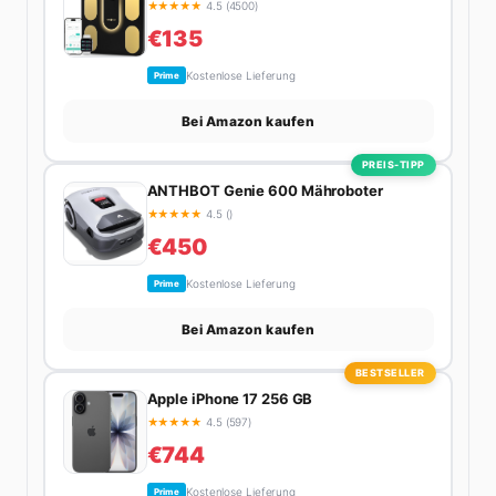
★
★
★
★
★
4.5 (4500)
als zehnmal halb.
€135
Kostenlose Lieferung
Prime
Bei Amazon kaufen
PREIS-TIPP
ANTHBOT Genie 600 Mähroboter
★
★
★
★
★
4.5 ()
€450
Kostenlose Lieferung
Prime
Bei Amazon kaufen
BESTSELLER
Apple iPhone 17 256 GB
★
★
★
★
★
4.5 (597)
€744
Kostenlose Lieferung
Prime