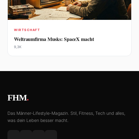
WIRTSCHAFT
Weltraumfirma Musks: SpaceX macht
9,3K
FHM
.
Das Männer-Lifestyle-Magazin. Stil, Fitness, Tech und alles,
was dein Leben besser macht.