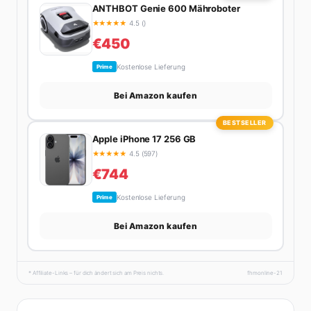
ANTHBOT Genie 600 Mähroboter
★
★
★
★
★
4.5 ()
€450
Kostenlose Lieferung
Prime
Bei Amazon kaufen
BESTSELLER
Apple iPhone 17 256 GB
★
★
★
★
★
4.5 (597)
€744
Kostenlose Lieferung
Prime
Bei Amazon kaufen
* Affiliate-Links – für dich ändert sich am Preis nichts.
fhmonline-21