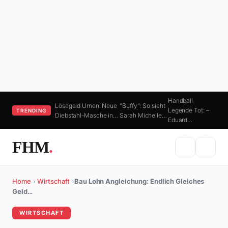
Handball
Lösegeld Urnen: Neue
"Buffy": So sieht
Legende Tot: –
TRENDING
Diebstahl-Masche in…
Sarah Michelle…
Eduard…
FHM
.
Home
›
Wirtschaft
›
Bau Lohn Angleichung: Endlich Gleiches
Geld…
WIRTSCHAFT