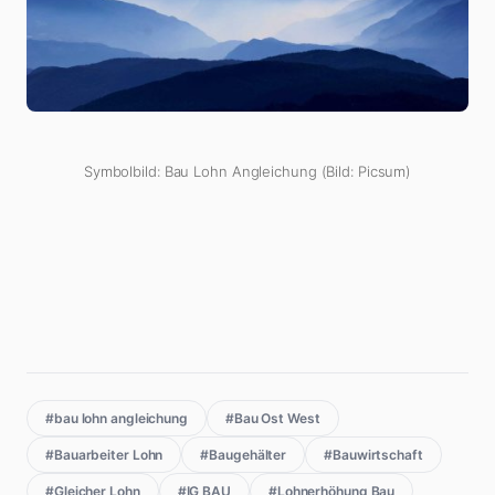
Symbolbild: Bau Lohn Angleichung (Bild: Picsum)
#bau lohn angleichung
#Bau Ost West
#Bauarbeiter Lohn
#Baugehälter
#Bauwirtschaft
#Gleicher Lohn
#IG BAU
#Lohnerhöhung Bau