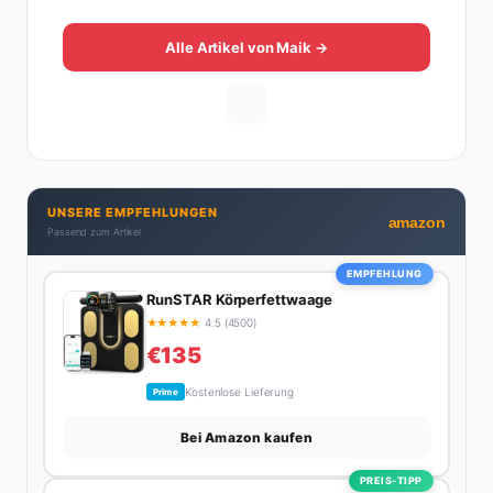
Sein Weg dahin war alles andere als geradlinig: Die
eine Hälfte seines Lebens stand er in der
Alle Artikel von Maik →
Gastronomie – mit allem, was dazugehört. Die andere
Hälfte hat er sich tief in die Welt des SEO und
digitalen Contents vergraben. Diese Mischung aus
Menschenkenntnis und Online-Know-how macht
seine Artikel aus: direkt, unterhaltsam und immer nah
dran. Wenn Maik nicht gerade den heißesten Tratsch
UNSERE EMPFEHLUNGEN
aus der Promi-Welt aufspürt oder die besten
amazon
Passend zum Artikel
Lifestyle-Empfehlungen zusammenstellt, findet man
ihn beim Wandern in den Schweizer Alpen, am Grill
EMPFEHLUNG
mit Freunden oder auf der Suche nach dem
RunSTAR Körperfettwaage
perfekten Espresso. Sein Motto: Lieber einmal richtig
★
★
★
★
★
4.5 (4500)
als zehnmal halb.
€135
Kostenlose Lieferung
Prime
Bei Amazon kaufen
PREIS-TIPP