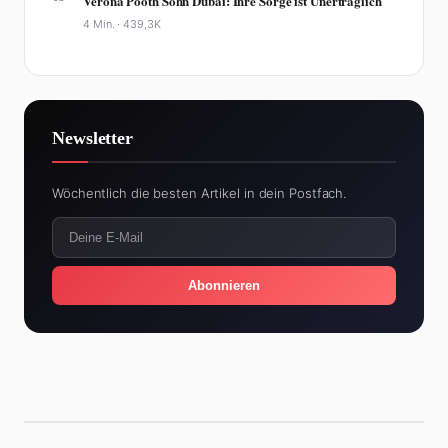
Verona Pooth Sohn Dubai: Ihre Sorge ist Unerträglich
4 Min. ·
439,3K
Newsletter
Wöchentlich die besten Artikel in dein Postfach.
Abonnieren