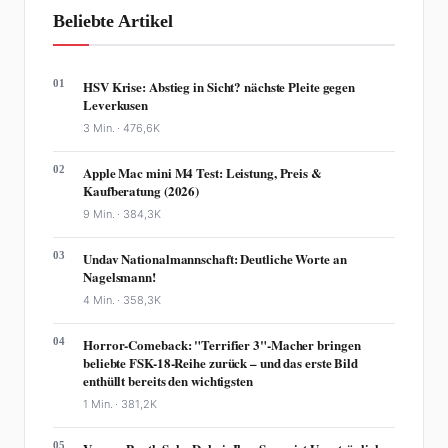
Beliebte Artikel
01
HSV Krise: Abstieg in Sicht? nächste Pleite gegen
Leverkusen
3 Min. ·
476,6K
02
Apple Mac mini M4 Test: Leistung, Preis &
Kaufberatung (2026)
9 Min. ·
384,3K
03
Undav Nationalmannschaft: Deutliche Worte an
Nagelsmann!
4 Min. ·
358,3K
04
Horror-Comeback: "Terrifier 3"-Macher bringen
beliebte FSK-18-Reihe zurück – und das erste Bild
enthüllt bereits den wichtigsten
1 Min. ·
381,2K
05