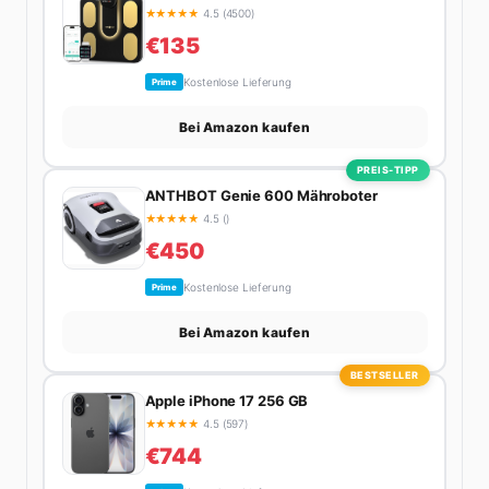
perfekten Espresso. Sein Motto: Lieber einmal richtig
★
★
★
★
★
4.5 (4500)
als zehnmal halb.
€135
Kostenlose Lieferung
Prime
Bei Amazon kaufen
PREIS-TIPP
ANTHBOT Genie 600 Mähroboter
★
★
★
★
★
4.5 ()
€450
Kostenlose Lieferung
Prime
Bei Amazon kaufen
BESTSELLER
Apple iPhone 17 256 GB
★
★
★
★
★
4.5 (597)
€744