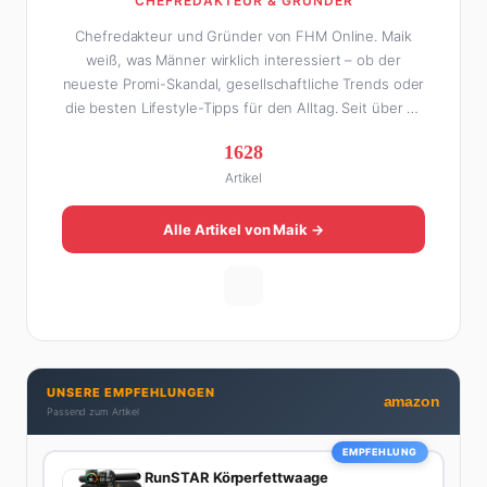
CHEFREDAKTEUR & GRÜNDER
Chefredakteur und Gründer von FHM Online. Maik
weiß, was Männer wirklich interessiert – ob der
neueste Promi-Skandal, gesellschaftliche Trends oder
die besten Lifestyle-Tipps für den Alltag. Seit über 10
Jahren macht er digitales Publishing und hat FHM
1628
Online zu einer der führenden Männer-Lifestyle-
Artikel
Plattformen im deutschsprachigen Raum aufgebaut.
Sein Weg dahin war alles andere als geradlinig: Die
eine Hälfte seines Lebens stand er in der
Alle Artikel von Maik →
Gastronomie – mit allem, was dazugehört. Die andere
Hälfte hat er sich tief in die Welt des SEO und
digitalen Contents vergraben. Diese Mischung aus
Menschenkenntnis und Online-Know-how macht
seine Artikel aus: direkt, unterhaltsam und immer nah
dran. Wenn Maik nicht gerade den heißesten Tratsch
UNSERE EMPFEHLUNGEN
aus der Promi-Welt aufspürt oder die besten
amazon
Passend zum Artikel
Lifestyle-Empfehlungen zusammenstellt, findet man
ihn beim Wandern in den Schweizer Alpen, am Grill
EMPFEHLUNG
mit Freunden oder auf der Suche nach dem
RunSTAR Körperfettwaage