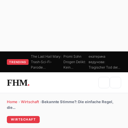
The Last Hail Mary:
Promi Sohn
екатерина
Trash-Sci-Fi-
Drogen Delikt:
ведунова:
TRENDING
Parodie…
Kein…
Tragischer Tod der…
FHM
.
Home
›
Wirtschaft
›
Bekannte Stimme?: Die einfache Regel,
die…
WIRTSCHAFT