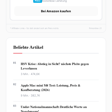
Kostenlose Lieferung
Prime
Bei Amazon kaufen
* Affiliate-Links – für dich ändert sich am Preis nichts.
fhmonline-21
Beliebte Artikel
01
HSV Krise: Abstieg in Sicht? nächste Pleite gegen
Leverkusen
3 Min. ·
474,6K
02
Apple Mac mini M4 Test: Leistung, Preis &
Kaufberatung (2026)
9 Min. ·
382,7K
03
Undav Nationalmannschaft: Deutliche Worte an
Nagelsmann!