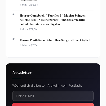
4 Min. ·
356,6K
04
Horror-Comeback: "Terrifier 3"-Macher bringen
beliebte FSK-18-Reihe zurück – und das erste Bild
enthüllt bereits den wichtigsten
1 Min. ·
379,5K
05
Verona Pooth Sohn Dubai: Ihre Sorge ist Unerträglich
4 Min. ·
437,7K
Newsletter
Wöchentlich die besten Artikel in dein Postfach.