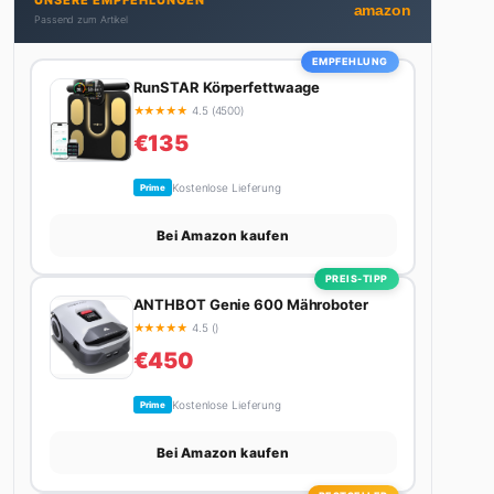
UNSERE EMPFEHLUNGEN
Stadt. Ihre Interior-Tipps basieren auf echter
amazon
Passend zum Artikel
Erfahrung – ihre Wohnung wurde schon zweimal in
Design-Blogs gefeatured.
EMPFEHLUNG
RunSTAR Körperfettwaage
★
★
★
★
★
4.5 (4500)
€135
Kostenlose Lieferung
Prime
Bei Amazon kaufen
PREIS-TIPP
ANTHBOT Genie 600 Mähroboter
★
★
★
★
★
4.5 ()
€450
Kostenlose Lieferung
Prime
Bei Amazon kaufen