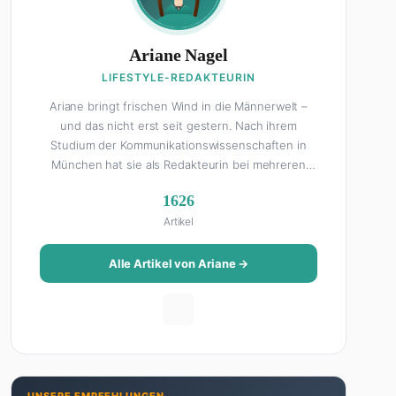
Ariane Nagel
LIFESTYLE-REDAKTEURIN
Ariane bringt frischen Wind in die Männerwelt –
und das nicht erst seit gestern. Nach ihrem
Studium der Kommunikationswissenschaften in
München hat sie als Redakteurin bei mehreren
Lifestyle-Magazinen gearbeitet, bevor sie zum
1626
FHM-Team gestoßen ist. Als Lifestyle-Redakteurin
Artikel
schreibt sie über alles, was das Leben schöner
macht: von Interior Design und Reise-Tipps über
Food-Trends bis hin zu Beziehungsratgebern, die
Alle Artikel von Ariane →
auch Männer gerne lesen. Ihre Geheimwaffe: Sie
weiß genau, was Frauen an Männern wirklich cool
finden – und was absolut gar nicht geht. Privat ist
Ariane begeisterte Yoga-Praktizierende, Serien-
Junkie (aktuell: alles auf Netflix) und auf der
ewigen Suche nach dem besten Brunch-Spot der