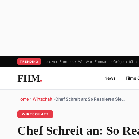
Lord von Barmbeck: Wer War…
Emmanuel Grégoire führt i
TRENDING
FHM
.
News
Filme 
Home
›
Wirtschaft
›
Chef Schreit an: So Reagieren Sie…
WIRTSCHAFT
Chef Schreit an: So Re