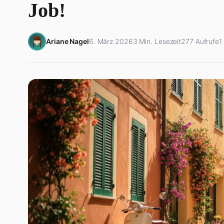
Job!
Ariane Nagel
6. März 2026
3 Min. Lesezeit
277 Aufrufe
1