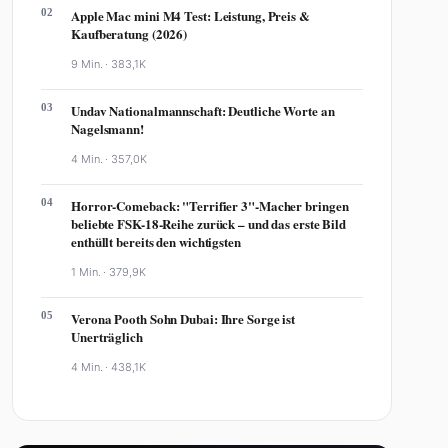
02
Apple Mac mini M4 Test: Leistung, Preis &
Kaufberatung (2026)
9 Min. ·
383,1K
03
Undav Nationalmannschaft: Deutliche Worte an
Nagelsmann!
4 Min. ·
357,0K
04
Horror-Comeback: "Terrifier 3"-Macher bringen
beliebte FSK-18-Reihe zurück – und das erste Bild
enthüllt bereits den wichtigsten
1 Min. ·
379,9K
05
Verona Pooth Sohn Dubai: Ihre Sorge ist
Unerträglich
4 Min. ·
438,1K