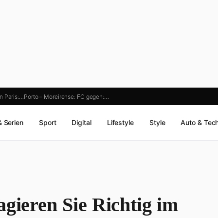
n Paris:…
Porto – Moreirense: FC gegen:…
& Serien
Sport
Digital
Lifestyle
Style
Auto & Tec
agieren Sie Richtig im