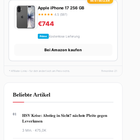
BESTSELLER
Apple iPhone 17 256 GB
★
★
★
★
★
4.5 (597)
€744
Kostenlose Lieferung
Prime
Bei Amazon kaufen
* Affiliate-Links – für dich ändert sich am Preis nichts.
fhmonline-21
Beliebte Artikel
01
HSV Krise: Abstieg in Sicht? nächste Pleite gegen
Leverkusen
3 Min. ·
475,0K