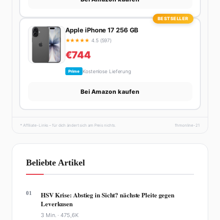
BESTSELLER
Apple iPhone 17 256 GB
★
★
★
★
★
4.5 (597)
€744
Kostenlose Lieferung
Prime
Bei Amazon kaufen
* Affiliate-Links – für dich ändert sich am Preis nichts.
fhmonline-21
Beliebte Artikel
01
HSV Krise: Abstieg in Sicht? nächste Pleite gegen
Leverkusen
3 Min. ·
475,6K