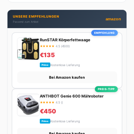
Produktivitäts-Hacks und die Frage, wie man Job und
Privatleben unter einen Hut bekommt. Privat ist sie
UNSERE EMPFEHLUNGEN
bekennende Kaffee-Süchtige (3+ Tassen am Tag,
amazon
Passend zum Artikel
Minimum), Podcast-Hörerin und verbringt ihre
Wochenenden am liebsten in der Natur oder auf dem
EMPFEHLUNG
nächsten Flohmarkt.
RunSTAR Körperfettwaage
★
★
★
★
★
4.5 (4500)
€135
Kostenlose Lieferung
Prime
Bei Amazon kaufen
PREIS-TIPP
ANTHBOT Genie 600 Mähroboter
★
★
★
★
★
4.5 ()
€450
Kostenlose Lieferung
Prime
Bei Amazon kaufen