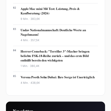
02
Apple Mac mini M4 Test: Leistung, Preis &
Kaufberatung (2026)
9 Min. ·
383,6K
03
Undav Nationalmannschaft: Deutliche Worte an
Nagelsmann!
4 Min. ·
357,5K
04
Horror-Comeback: "Terrifier 3"-Macher bringen
beliebte FSK-18-Reihe zurück – und das erste Bild
enthüllt bereits den wichtigsten
1 Min. ·
380,4K
05
Verona Pooth Sohn Dubai: Ihre Sorge ist Unerträglich
4 Min. ·
438,6K
Newsletter