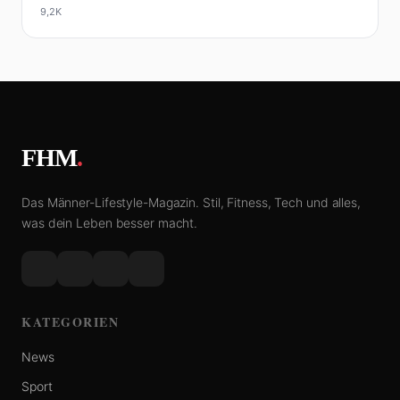
9,2K
FHM
.
Das Männer-Lifestyle-Magazin. Stil, Fitness, Tech und alles,
was dein Leben besser macht.
KATEGORIEN
News
Sport