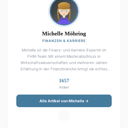
Michelle Möhring
FINANZEN & KARRIERE
Michelle ist die Finanz- und Karriere-Expertin im
FHM-Team. Mit einem Masterabschluss in
Wirtschaftswissenschaften und mehreren Jahren
Erfahrung in der Finanzbranche bringt sie echtes
Fachwissen in ihre Artikel ein. Aber keine Sorge: Bei
1657
Michelle klingt Altersvorsorge nicht wie eine
Artikel
Steuererklärung. Ihre Stärke liegt darin, komplexe
Finanzthemen so aufzubereiten, dass sie jeder
versteht – ohne Fachchinesisch, dafür mit konkreten
Alle Artikel von Michelle →
Tipps zum Umsetzen. Von ETF-Strategien über
Gehaltsverhandlungen bis hin zu Steuertricks:
Michelle hat den Durchblick und teilt ihn gerne.
Außerdem schreibt sie über Karriere-Themen,