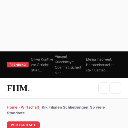
Vincent
Oliver Korittke
Eterna Insolvent:
Kriechmayr:
vor Gericht:
Hemdenhersteller
TRENDING
Odermatt sichert
Streit…
stellt Betrieb…
sich…
FHM
.
Home
›
Wirtschaft
›
Kik Filialen Schließungen: So viele
Standorte…
WIRTSCHAFT