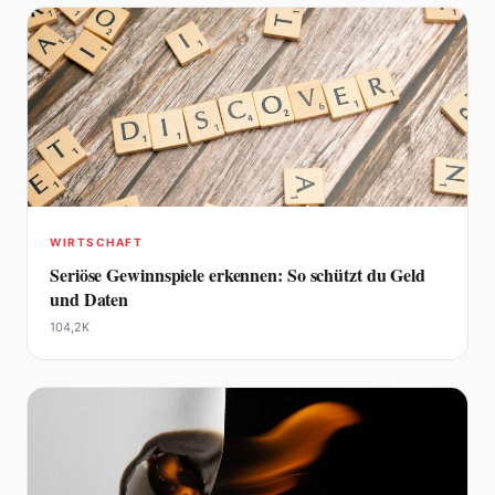
WIRTSCHAFT
Seriöse Gewinnspiele erkennen: So schützt du Geld
und Daten
104,2K