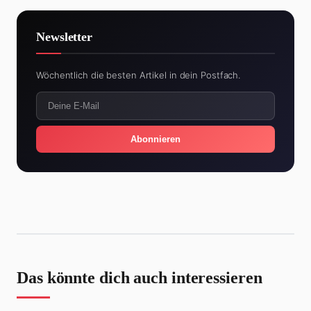
Newsletter
Wöchentlich die besten Artikel in dein Postfach.
Abonnieren
Das könnte dich auch interessieren