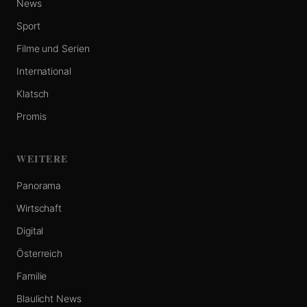
News
Sport
Filme und Serien
International
Klatsch
Promis
WEITERE
Panorama
Wirtschaft
Digital
Österreich
Familie
Blaulicht News