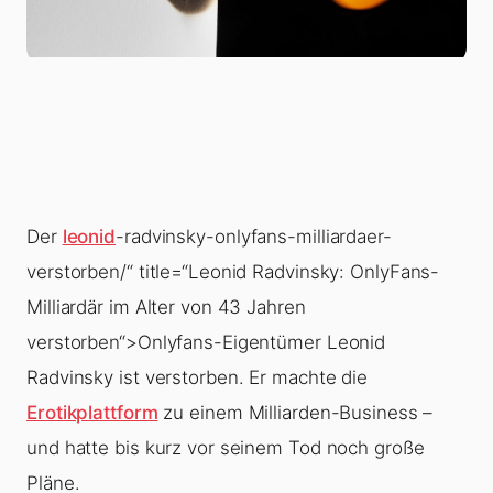
Der
leonid
-radvinsky-onlyfans-milliardaer-
verstorben/“ title=“Leonid Radvinsky: OnlyFans-
Milliardär im Alter von 43 Jahren
verstorben“>Onlyfans-Eigentümer Leonid
Radvinsky ist verstorben. Er machte die
Erotikplattform
zu einem Milliarden-Business –
und hatte bis kurz vor seinem Tod noch große
Pläne.