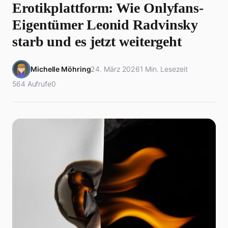
Erotikplattform: Wie Onlyfans-
Eigentümer Leonid Radvinsky
starb und es jetzt weitergeht
Michelle Möhring
24. März 2026
1 Min. Lesezeit
564 Aufrufe
0