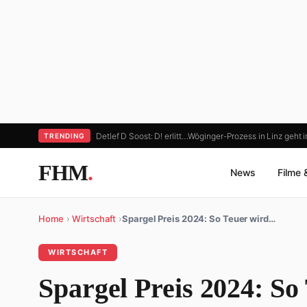
Detlef D Soost: D! erlitt…
Wöginger-Prozess in Linz geht 
TRENDING
FHM
.
News
Filme 
Home
›
Wirtschaft
›
Spargel Preis 2024: So Teuer wird…
WIRTSCHAFT
Spargel Preis 2024: So