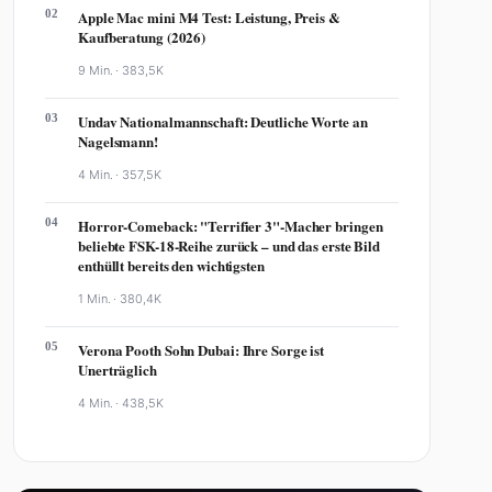
02
Apple Mac mini M4 Test: Leistung, Preis &
Kaufberatung (2026)
9 Min. ·
383,5K
03
Undav Nationalmannschaft: Deutliche Worte an
Nagelsmann!
4 Min. ·
357,5K
04
Horror-Comeback: "Terrifier 3"-Macher bringen
beliebte FSK-18-Reihe zurück – und das erste Bild
enthüllt bereits den wichtigsten
1 Min. ·
380,4K
05
Verona Pooth Sohn Dubai: Ihre Sorge ist
Unerträglich
4 Min. ·
438,5K