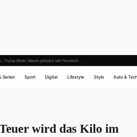
in…
Trump-Effekt: Warum plötzlich alle Florsheim…
& Serien
Sport
Digital
Lifestyle
Style
Auto & Tec
 Teuer wird das Kilo im