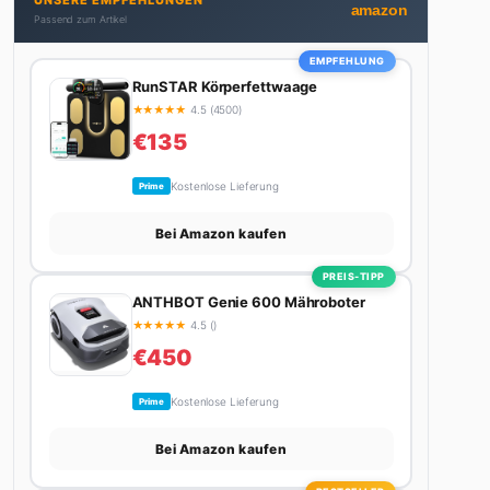
UNSERE EMPFEHLUNGEN
bekommt. Privat ist sie bekennende Kaffee-
amazon
Passend zum Artikel
Süchtige (3+ Tassen am Tag, Minimum), Podcast-
Hörerin und verbringt ihre Wochenenden am
EMPFEHLUNG
liebsten in der Natur oder auf dem nächsten
RunSTAR Körperfettwaage
Flohmarkt.
★
★
★
★
★
4.5 (4500)
€135
Kostenlose Lieferung
Prime
Bei Amazon kaufen
PREIS-TIPP
ANTHBOT Genie 600 Mähroboter
★
★
★
★
★
4.5 ()
€450
Kostenlose Lieferung
Prime
Bei Amazon kaufen