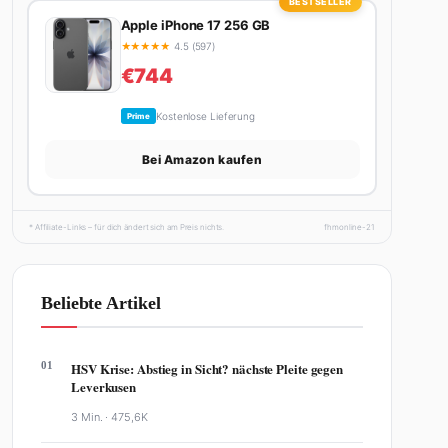
BESTSELLER
Apple iPhone 17 256 GB
★
★
★
★
★
4.5 (597)
€744
Kostenlose Lieferung
Prime
Bei Amazon kaufen
* Affiliate-Links – für dich ändert sich am Preis nichts.
fhmonline-21
Beliebte Artikel
01
HSV Krise: Abstieg in Sicht? nächste Pleite gegen
Leverkusen
3 Min. ·
475,6K