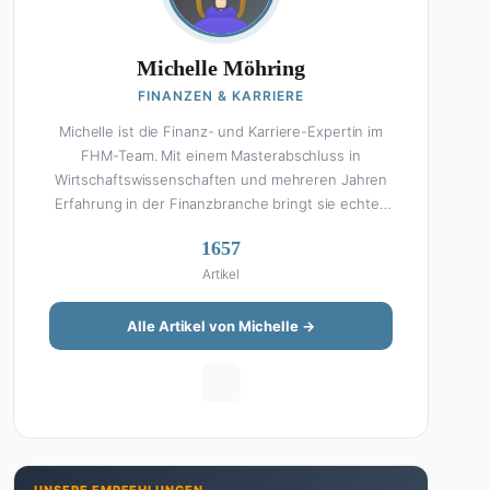
Michelle Möhring
FINANZEN & KARRIERE
Michelle ist die Finanz- und Karriere-Expertin im
FHM-Team. Mit einem Masterabschluss in
Wirtschaftswissenschaften und mehreren Jahren
Erfahrung in der Finanzbranche bringt sie echtes
Fachwissen in ihre Artikel ein. Aber keine Sorge:
1657
Bei Michelle klingt Altersvorsorge nicht wie eine
Artikel
Steuererklärung. Ihre Stärke liegt darin, komplexe
Finanzthemen so aufzubereiten, dass sie jeder
versteht – ohne Fachchinesisch, dafür mit
Alle Artikel von Michelle →
konkreten Tipps zum Umsetzen. Von ETF-
Strategien über Gehaltsverhandlungen bis hin zu
Steuertricks: Michelle hat den Durchblick und teilt
ihn gerne. Außerdem schreibt sie über Karriere-
Themen, Produktivitäts-Hacks und die Frage, wie
man Job und Privatleben unter einen Hut