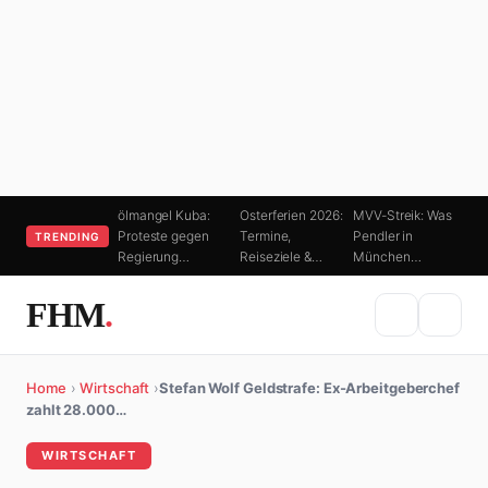
ölmangel Kuba:
Osterferien 2026:
MVV-Streik: Was
Proteste gegen
Termine,
Pendler in
TRENDING
Regierung…
Reiseziele &…
München…
FHM
.
Home
›
Wirtschaft
›
Stefan Wolf Geldstrafe: Ex-Arbeitgeberchef
zahlt 28.000…
WIRTSCHAFT