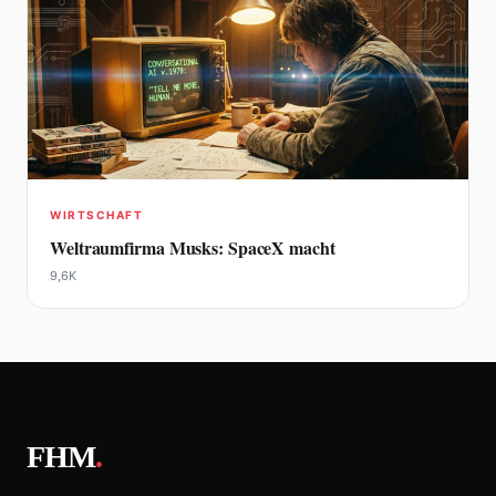
WIRTSCHAFT
Weltraumfirma Musks: SpaceX macht
9,6K
FHM
.