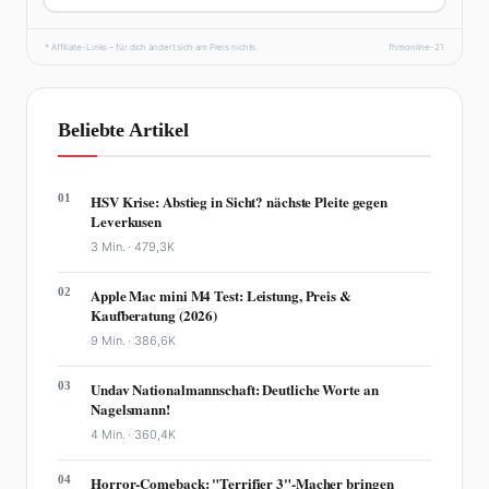
* Affiliate-Links – für dich ändert sich am Preis nichts.
fhmonline-21
Beliebte Artikel
01
HSV Krise: Abstieg in Sicht? nächste Pleite gegen
Leverkusen
3 Min. ·
479,3K
02
Apple Mac mini M4 Test: Leistung, Preis &
Kaufberatung (2026)
9 Min. ·
386,6K
03
Undav Nationalmannschaft: Deutliche Worte an
Nagelsmann!
4 Min. ·
360,4K
04
Horror-Comeback: "Terrifier 3"-Macher bringen