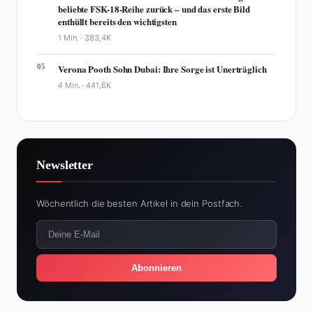
beliebte FSK-18-Reihe zurück – und das erste Bild
enthüllt bereits den wichtigsten
1 Min. ·
383,4K
05
Verona Pooth Sohn Dubai: Ihre Sorge ist Unerträglich
4 Min. ·
441,6K
Newsletter
Wöchentlich die besten Artikel in dein Postfach.
Abonnieren