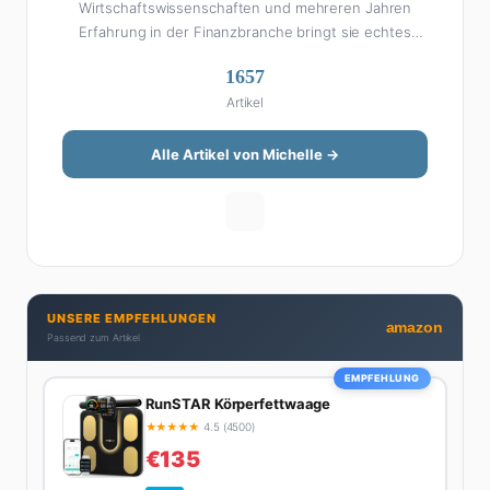
Wirtschaftswissenschaften und mehreren Jahren
Erfahrung in der Finanzbranche bringt sie echtes
Fachwissen in ihre Artikel ein. Aber keine Sorge: Bei
1657
Michelle klingt Altersvorsorge nicht wie eine
Artikel
Steuererklärung. Ihre Stärke liegt darin, komplexe
Finanzthemen so aufzubereiten, dass sie jeder
versteht – ohne Fachchinesisch, dafür mit konkreten
Alle Artikel von Michelle →
Tipps zum Umsetzen. Von ETF-Strategien über
Gehaltsverhandlungen bis hin zu Steuertricks:
Michelle hat den Durchblick und teilt ihn gerne.
Außerdem schreibt sie über Karriere-Themen,
Produktivitäts-Hacks und die Frage, wie man Job und
Privatleben unter einen Hut bekommt. Privat ist sie
UNSERE EMPFEHLUNGEN
bekennende Kaffee-Süchtige (3+ Tassen am Tag,
amazon
Passend zum Artikel
Minimum), Podcast-Hörerin und verbringt ihre
Wochenenden am liebsten in der Natur oder auf dem
EMPFEHLUNG
nächsten Flohmarkt.
RunSTAR Körperfettwaage
★
★
★
★
★
4.5 (4500)
€135