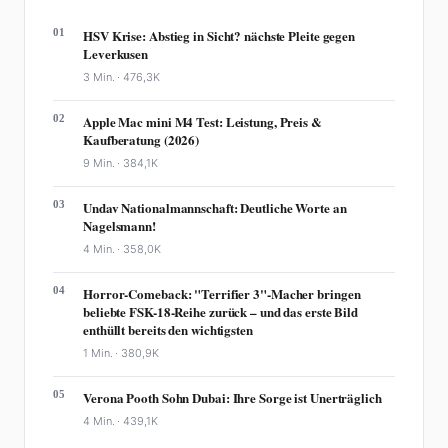
01
HSV Krise: Abstieg in Sicht? nächste Pleite gegen
Leverkusen
3 Min. ·
476,3K
02
Apple Mac mini M4 Test: Leistung, Preis &
Kaufberatung (2026)
9 Min. ·
384,1K
03
Undav Nationalmannschaft: Deutliche Worte an
Nagelsmann!
4 Min. ·
358,0K
04
Horror-Comeback: "Terrifier 3"-Macher bringen
beliebte FSK-18-Reihe zurück – und das erste Bild
enthüllt bereits den wichtigsten
1 Min. ·
380,9K
05
Verona Pooth Sohn Dubai: Ihre Sorge ist Unerträglich
4 Min. ·
439,1K