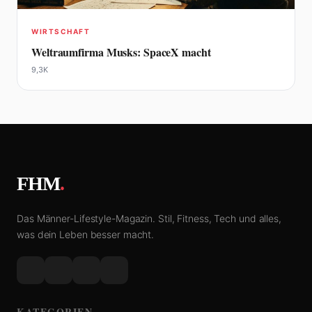
WIRTSCHAFT
Weltraumfirma Musks: SpaceX macht
9,3K
FHM
.
Das Männer-Lifestyle-Magazin. Stil, Fitness, Tech und alles,
was dein Leben besser macht.
KATEGORIEN