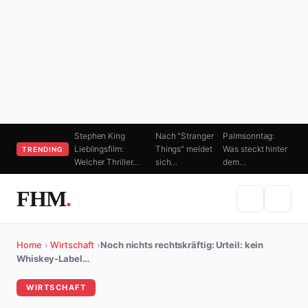
Stephen King
Nach "Stranger
Palmsonntag:
Lieblingsfilm:
Things" meldet
Was steckt hinter
TRENDING
Welcher Thriller…
sich…
dem…
FHM
.
Home
›
Wirtschaft
›
Noch nichts rechtskräftig: Urteil: kein
Whiskey-Label…
WIRTSCHAFT