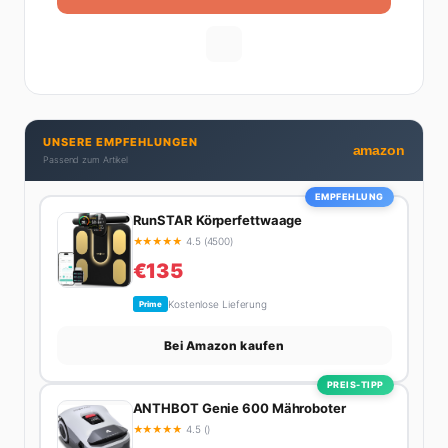
UNSERE EMPFEHLUNGEN
amazon
Passend zum Artikel
EMPFEHLUNG
RunSTAR Körperfettwaage
★
★
★
★
★
4.5 (4500)
€135
Kostenlose Lieferung
Prime
Bei Amazon kaufen
PREIS-TIPP
ANTHBOT Genie 600 Mähroboter
★
★
★
★
★
4.5 ()