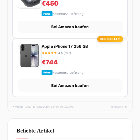
€450
Kostenlose Lieferung
Prime
Bei Amazon kaufen
BESTSELLER
Apple iPhone 17 256 GB
★
★
★
★
★
4.5 (597)
€744
Kostenlose Lieferung
Prime
Bei Amazon kaufen
* Affiliate-Links – für dich ändert sich am Preis nichts.
fhmonline-21
Beliebte Artikel