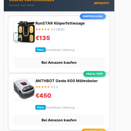
UNSERE EMPFEHLUNGEN
bekommt. Privat ist sie bekennende Kaffee-
amazon
Passend zum Artikel
Süchtige (3+ Tassen am Tag, Minimum), Podcast-
Hörerin und verbringt ihre Wochenenden am
EMPFEHLUNG
liebsten in der Natur oder auf dem nächsten
RunSTAR Körperfettwaage
Flohmarkt.
★
★
★
★
★
4.5 (4500)
€135
Kostenlose Lieferung
Prime
Bei Amazon kaufen
PREIS-TIPP
ANTHBOT Genie 600 Mähroboter
★
★
★
★
★
4.5 ()
€450
Kostenlose Lieferung
Prime
Bei Amazon kaufen