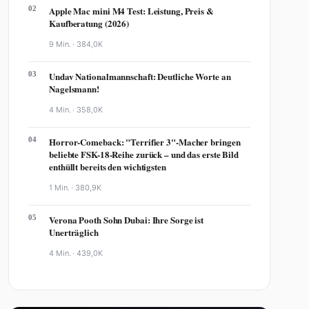
02
Apple Mac mini M4 Test: Leistung, Preis &
Kaufberatung (2026)
9 Min. ·
384,0K
03
Undav Nationalmannschaft: Deutliche Worte an
Nagelsmann!
4 Min. ·
358,0K
04
Horror-Comeback: "Terrifier 3"-Macher bringen
beliebte FSK-18-Reihe zurück – und das erste Bild
enthüllt bereits den wichtigsten
1 Min. ·
380,9K
05
Verona Pooth Sohn Dubai: Ihre Sorge ist
Unerträglich
4 Min. ·
439,0K