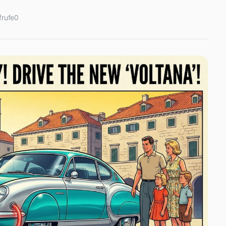
frufe
0