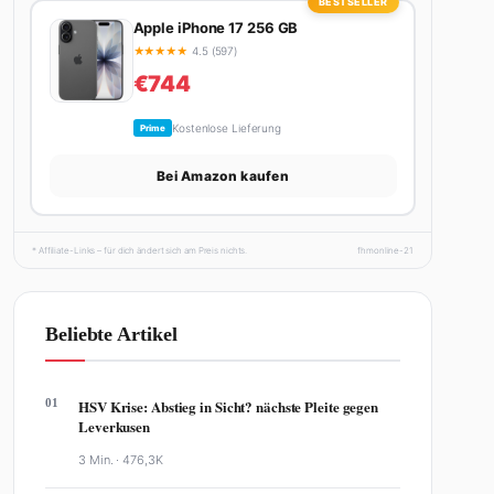
BESTSELLER
Apple iPhone 17 256 GB
★
★
★
★
★
4.5 (597)
€744
Kostenlose Lieferung
Prime
Bei Amazon kaufen
* Affiliate-Links – für dich ändert sich am Preis nichts.
fhmonline-21
Beliebte Artikel
01
HSV Krise: Abstieg in Sicht? nächste Pleite gegen
Leverkusen
3 Min. ·
476,3K