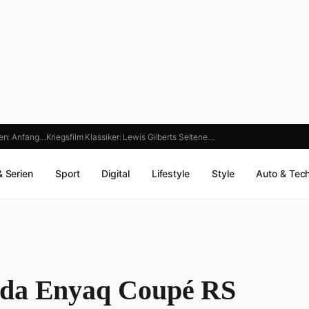
gen: Anfang…
Kriegsfilm Klassiker: Lewis Gilberts Seltene…
& Serien
Sport
Digital
Lifestyle
Style
Auto & Tec
oda Enyaq Coupé RS