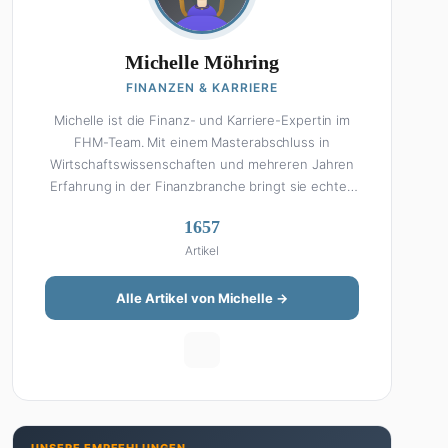
Michelle Möhring
FINANZEN & KARRIERE
Michelle ist die Finanz- und Karriere-Expertin im
FHM-Team. Mit einem Masterabschluss in
Wirtschaftswissenschaften und mehreren Jahren
Erfahrung in der Finanzbranche bringt sie echtes
Fachwissen in ihre Artikel ein. Aber keine Sorge:
1657
Bei Michelle klingt Altersvorsorge nicht wie eine
Artikel
Steuererklärung. Ihre Stärke liegt darin, komplexe
Finanzthemen so aufzubereiten, dass sie jeder
versteht – ohne Fachchinesisch, dafür mit
Alle Artikel von Michelle →
konkreten Tipps zum Umsetzen. Von ETF-
Strategien über Gehaltsverhandlungen bis hin zu
Steuertricks: Michelle hat den Durchblick und teilt
ihn gerne. Außerdem schreibt sie über Karriere-
Themen, Produktivitäts-Hacks und die Frage, wie
man Job und Privatleben unter einen Hut