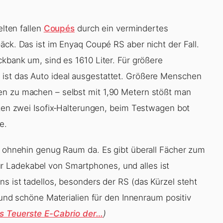
elten fallen
Coupés
durch ein vermindertes
äck. Das ist im Enyaq Coupé RS aber nicht der Fall.
ckbank um, sind es 1610 Liter. Für größere
ist das Auto ideal ausgestattet. Größere Menschen
en zu machen – selbst mit 1,90 Metern stößt man
nten zwei Isofix‑Halterungen, beim Testwagen bot
e.
st ohnehin genug Raum da. Es gibt überall Fächer zum
 Ladekabel von Smartphones, und alles ist
s ist tadellos, besonders der RS (das Kürzel steht
e und schöne Materialien für den Innenraum positiv
as Teuerste E-Cabrio der…
)