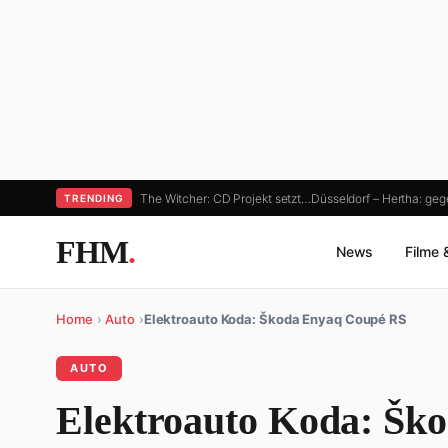
The Witcher: CD Projekt setzt…
Düsseldorf – Hertha: ge
TRENDING
FHM
.
News
Filme 
Home
›
Auto
›
Elektroauto Koda: Škoda Enyaq Coupé RS
AUTO
Elektroauto Koda: Šk