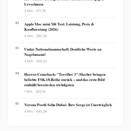
Leverkusen
3 Min. ·
477,7K
02
Apple Mac mini M4 Test: Leistung, Preis &
Kaufberatung (2026)
9 Min. ·
385,3K
03
Undav Nationalmannschaft: Deutliche Worte an
Nagelsmann!
4 Min. ·
359,2K
04
Horror-Comeback: "Terrifier 3"-Macher bringen
beliebte FSK-18-Reihe zurück – und das erste Bild
enthüllt bereits den wichtigsten
1 Min. ·
382,1K
05
Verona Pooth Sohn Dubai: Ihre Sorge ist Unerträglich
4 Min. ·
440,3K