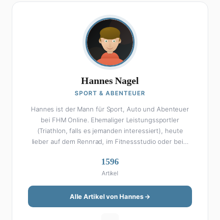
Hannes Nagel
SPORT & ABENTEUER
Hannes ist der Mann für Sport, Auto und Abenteuer
bei FHM Online. Ehemaliger Leistungssportler
(Triathlon, falls es jemanden interessiert), heute
lieber auf dem Rennrad, im Fitnessstudio oder beim
Kochen am Smoker. Sein Wissen über Sport ist
1596
enzyklopädisch: Egal ob Bundesliga-Analyse, Formel 1,
Artikel
UFC oder Olympia – Hannes liefert fundierte
Einschätzungen mit der Leidenschaft eines echten
Fans. Aber Sport ist nur die halbe Miete: Hannes ist
Alle Artikel von Hannes →
auch unser Auto-Experte. Vom Elektro-SUV bis zum
Oldtimer-Projekt hat er alles schon gefahren, zerlegt