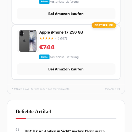
Kostenlose Lieferung
Prime
Bei Amazon kaufen
BESTSELLER
Apple iPhone 17 256 GB
★
★
★
★
★
4.5 (597)
€744
Kostenlose Lieferung
Prime
Bei Amazon kaufen
* Affiliate-Links – für dich ändert sich am Preis nichts.
fhmonline-21
Beliebte Artikel
01
HSV Krise: Abstieg in Sicht? nächste Pleite gegen