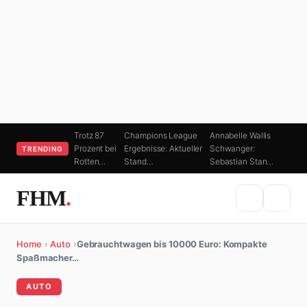
Trotz 87
Champions League
Annabelle Wallis
Prozent bei
Ergebnisse: Aktueller
Schwanger:
TRENDING
Rotten…
Stand…
Sebastian Stan…
FHM
.
Home
›
Auto
›
Gebrauchtwagen bis 10000 Euro: Kompakte
Spaßmacher…
AUTO