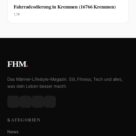
Fahrradcodierung in Kremmen (16766 Kremmen)
1,7K
FHM
.
Das Männer-Lifestyle-Magazin. Stil, Fitness, Tech und alles,
was dein Leben besser macht.
KATEGORIEN
News