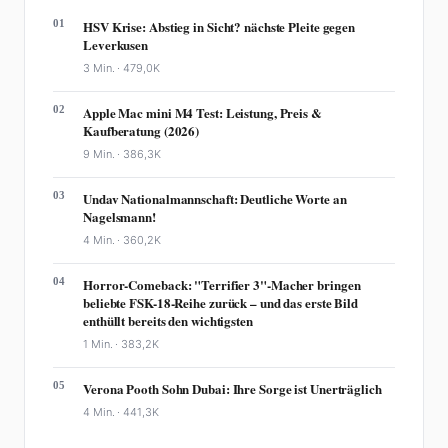
01
HSV Krise: Abstieg in Sicht? nächste Pleite gegen
Leverkusen
3 Min. ·
479,0K
02
Apple Mac mini M4 Test: Leistung, Preis &
Kaufberatung (2026)
9 Min. ·
386,3K
03
Undav Nationalmannschaft: Deutliche Worte an
Nagelsmann!
4 Min. ·
360,2K
04
Horror-Comeback: "Terrifier 3"-Macher bringen
beliebte FSK-18-Reihe zurück – und das erste Bild
enthüllt bereits den wichtigsten
1 Min. ·
383,2K
05
Verona Pooth Sohn Dubai: Ihre Sorge ist Unerträglich
4 Min. ·
441,3K