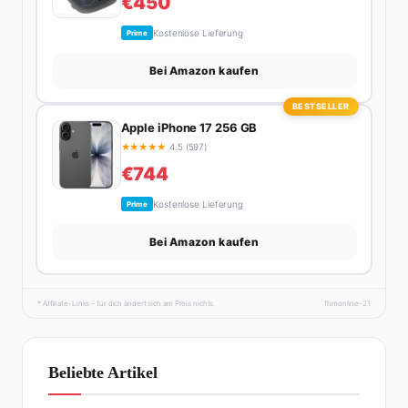
€450
Kostenlose Lieferung
Prime
Bei Amazon kaufen
BESTSELLER
Apple iPhone 17 256 GB
★
★
★
★
★
4.5 (597)
€744
Kostenlose Lieferung
Prime
Bei Amazon kaufen
* Affiliate-Links – für dich ändert sich am Preis nichts.
fhmonline-21
Beliebte Artikel