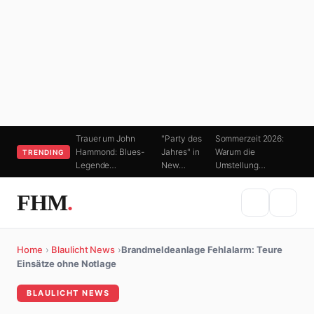
Trauer um John
"Party des
Sommerzeit 2026:
Hammond: Blues-
Jahres" in
Warum die
TRENDING
Legende…
New…
Umstellung…
FHM
.
Home
›
Blaulicht News
›
Brandmeldeanlage Fehlalarm: Teure
Einsätze ohne Notlage
BLAULICHT NEWS