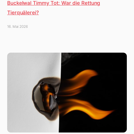
Buckelwal Timmy Tot: War die Rettung
Tierquälerei?
16. Mai 2026