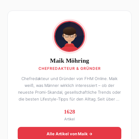
Maik Möhring
CHEFREDAKTEUR & GRÜNDER
Chefredakteur und Gründer von FHM Online. Maik
weiß, was Männer wirklich interessiert – ob der
neueste Promi-Skandal, gesellschaftliche Trends oder
die besten Lifestyle-Tipps für den Alltag. Seit über 10
Jahren macht er digitales Publishing und hat FHM
1628
Online zu einer der führenden Männer-Lifestyle-
Artikel
Plattformen im deutschsprachigen Raum aufgebaut.
Sein Weg dahin war alles andere als geradlinig: Die
eine Hälfte seines Lebens stand er in der
Alle Artikel von Maik →