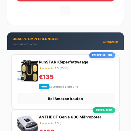
Gastronomie – mit allem, was dazugehört. Die andere
Hälfte hat er sich tief in die Welt des SEO und
digitalen Contents vergraben. Diese Mischung aus
Menschenkenntnis und Online-Know-how macht
seine Artikel aus: direkt, unterhaltsam und immer nah
dran. Wenn Maik nicht gerade den heißesten Tratsch
UNSERE EMPFEHLUNGEN
aus der Promi-Welt aufspürt oder die besten
amazon
Passend zum Artikel
Lifestyle-Empfehlungen zusammenstellt, findet man
ihn beim Wandern in den Schweizer Alpen, am Grill
EMPFEHLUNG
mit Freunden oder auf der Suche nach dem
RunSTAR Körperfettwaage
perfekten Espresso. Sein Motto: Lieber einmal richtig
★
★
★
★
★
4.5 (4500)
als zehnmal halb.
€135
Kostenlose Lieferung
Prime
Bei Amazon kaufen
PREIS-TIPP
ANTHBOT Genie 600 Mähroboter
★
★
★
★
★
4.5 ()