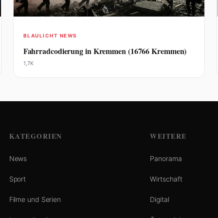
BLAULICHT NEWS
Fahrradcodierung in Kremmen (16766 Kremmen)
1,7K
KATEGORIEN
WEITERE
News
Panorama
Sport
Wirtschaft
Filme und Serien
Digital