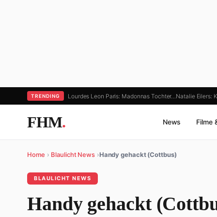
Lourdes Leon Paris: Madonnas Tochter…
Natalie Eilers
TRENDING
FHM
.
News
Filme 
Home
›
Blaulicht News
›
Handy gehackt (Cottbus)
BLAULICHT NEWS
Handy gehackt (Cottbu