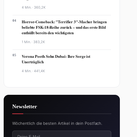
4 Min. ·
360,2K
04
Horror-Comeback: "Terrifier 3"-Macher bringen
beliebte FSK-18-Reihe zurück – und das erste Bild
enthüllt bereits den wichtigsten
1 Min. ·
383,2K
05
Verona Pooth Sohn Dubai: Ihre Sorge ist
Unerträglich
4 Min. ·
441,4K
Newsletter
Wöchentlich die besten Artikel in dein Postfach.