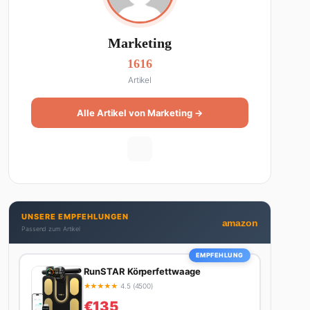
Marketing
1616
Artikel
Alle Artikel von Marketing →
UNSERE EMPFEHLUNGEN
amazon
Passend zum Artikel
EMPFEHLUNG
RunSTAR Körperfettwaage
★
★
★
★
★
4.5 (4500)
€135