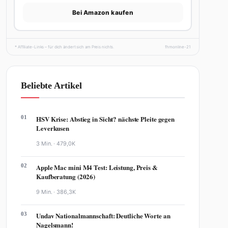
Bei Amazon kaufen
* Affiliate-Links – für dich ändert sich am Preis nichts.
fhmonline-21
Beliebte Artikel
01
HSV Krise: Abstieg in Sicht? nächste Pleite gegen
Leverkusen
3 Min. ·
479,0K
02
Apple Mac mini M4 Test: Leistung, Preis &
Kaufberatung (2026)
9 Min. ·
386,3K
03
Undav Nationalmannschaft: Deutliche Worte an
Nagelsmann!