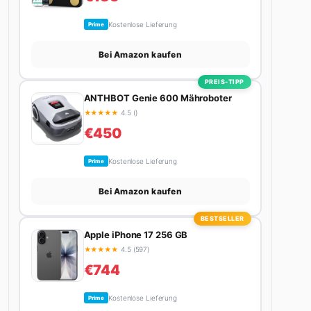
Kostenlose Lieferung
Prime
Bei Amazon kaufen
PREIS-TIPP
ANTHBOT Genie 600 Mähroboter
★
★
★
★
★
4.5 ()
€450
Kostenlose Lieferung
Prime
Bei Amazon kaufen
BESTSELLER
Apple iPhone 17 256 GB
★
★
★
★
★
4.5 (597)
€744
Kostenlose Lieferung
Prime