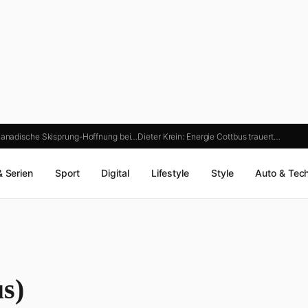
: Kanadische Skisprung-Hoffnung bei…
Dieter Krein: Energie Cottbus trauert…
& Serien
Sport
Digital
Lifestyle
Style
Auto & Tec
s)