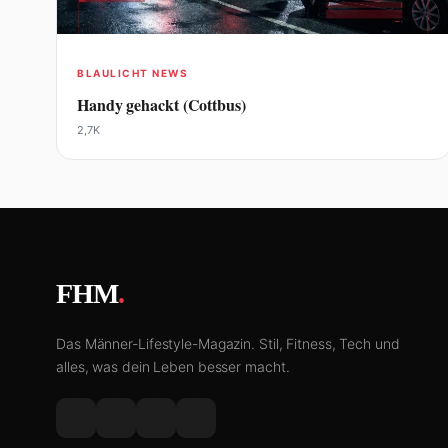
BLAULICHT NEWS
Handy gehackt (Cottbus)
2,7K
FHM
.
Das Männer-Lifestyle-Magazin. Stil, Fitness, Tech und
alles, was dein Leben besser macht.