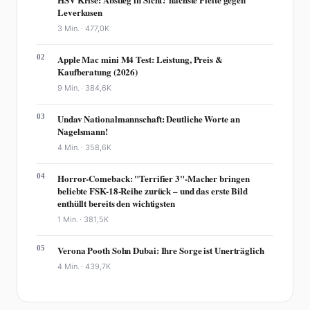
Leverkusen
3 Min. ·
477,0K
02
Apple Mac mini M4 Test: Leistung, Preis &
Kaufberatung (2026)
9 Min. ·
384,6K
03
Undav Nationalmannschaft: Deutliche Worte an
Nagelsmann!
4 Min. ·
358,6K
04
Horror-Comeback: "Terrifier 3"-Macher bringen
beliebte FSK-18-Reihe zurück – und das erste Bild
enthüllt bereits den wichtigsten
1 Min. ·
381,5K
05
Verona Pooth Sohn Dubai: Ihre Sorge ist Unerträglich
4 Min. ·
439,7K