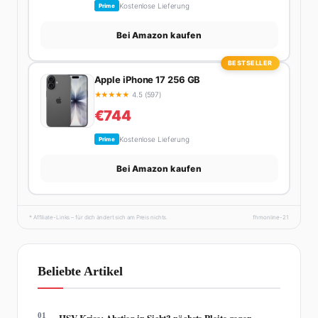
Kostenlose Lieferung
Prime
Bei Amazon kaufen
BESTSELLER
Apple iPhone 17 256 GB
★
★
★
★
★
4.5 (597)
€744
Kostenlose Lieferung
Prime
Bei Amazon kaufen
* Affiliate-Links – für dich ändert sich am Preis nichts.
fhmonline-21
Beliebte Artikel
01
HSV Krise: Abstieg in Sicht? nächste Pleite gegen