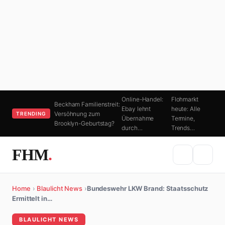
Online-Handel:
Flohmarkt
Beckham Familienstreit:
Ebay lehnt
heute: Alle
Versöhnung zum
TRENDING
Übernahme
Termine,
Brooklyn-Geburtstag?
durch…
Trends…
FHM
.
Home
›
Blaulicht News
›
Bundeswehr LKW Brand: Staatsschutz
Ermittelt in…
BLAULICHT NEWS