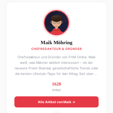
Maik Möhring
CHEFREDAKTEUR & GRÜNDER
Chefredakteur und Gründer von FHM Online. Maik
weiß, was Männer wirklich interessiert – ob der
neueste Promi-Skandal, gesellschaftliche Trends oder
die besten Lifestyle-Tipps für den Alltag. Seit über 10
Jahren macht er digitales Publishing und hat FHM
1628
Online zu einer der führenden Männer-Lifestyle-
Artikel
Plattformen im deutschsprachigen Raum aufgebaut.
Sein Weg dahin war alles andere als geradlinig: Die
eine Hälfte seines Lebens stand er in der
Alle Artikel von Maik →
Gastronomie – mit allem, was dazugehört. Die andere
Hälfte hat er sich tief in die Welt des SEO und