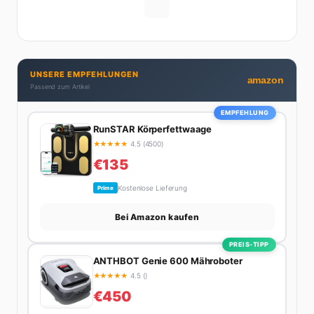
digitalen Contents vergraben. Diese Mischung aus
Menschenkenntnis und Online-Know-how macht
seine Artikel aus: direkt, unterhaltsam und immer nah
dran. Wenn Maik nicht gerade den heißesten Tratsch
UNSERE EMPFEHLUNGEN
aus der Promi-Welt aufspürt oder die besten
amazon
Passend zum Artikel
Lifestyle-Empfehlungen zusammenstellt, findet man
ihn beim Wandern in den Schweizer Alpen, am Grill
EMPFEHLUNG
mit Freunden oder auf der Suche nach dem
RunSTAR Körperfettwaage
perfekten Espresso. Sein Motto: Lieber einmal richtig
★
★
★
★
★
4.5 (4500)
als zehnmal halb.
€135
Kostenlose Lieferung
Prime
Bei Amazon kaufen
PREIS-TIPP
ANTHBOT Genie 600 Mähroboter
★
★
★
★
★
4.5 ()
€450