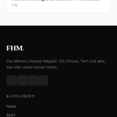
1,7K
FHM
.
Das Männer-Lifestyle-Magazin. Stil, Fitness, Tech und alles,
was dein Leben besser macht.
KATEGORIEN
News
Sport