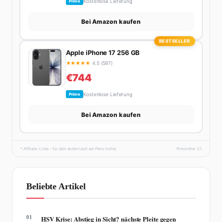
Kostenlose Lieferung
Prime
Bei Amazon kaufen
BESTSELLER
Apple iPhone 17 256 GB
★
★
★
★
★
4.5 (597)
€744
Kostenlose Lieferung
Prime
Bei Amazon kaufen
* Affiliate-Links – für dich ändert sich am Preis nichts.
fhmonline-21
Beliebte Artikel
01
HSV Krise: Abstieg in Sicht? nächste Pleite gegen