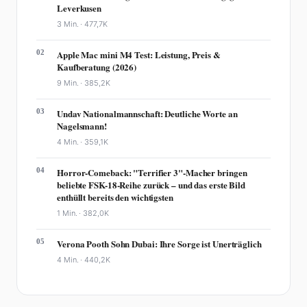
Leverkusen
3 Min. ·
477,7K
02
Apple Mac mini M4 Test: Leistung, Preis &
Kaufberatung (2026)
9 Min. ·
385,2K
03
Undav Nationalmannschaft: Deutliche Worte an
Nagelsmann!
4 Min. ·
359,1K
04
Horror-Comeback: "Terrifier 3"-Macher bringen
beliebte FSK-18-Reihe zurück – und das erste Bild
enthüllt bereits den wichtigsten
1 Min. ·
382,0K
05
Verona Pooth Sohn Dubai: Ihre Sorge ist Unerträglich
4 Min. ·
440,2K