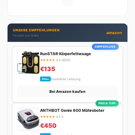
Michelle hat den Durchblick und teilt ihn gerne.
Außerdem schreibt sie über Karriere-Themen,
Produktivitäts-Hacks und die Frage, wie man Job und
Privatleben unter einen Hut bekommt. Privat ist sie
UNSERE EMPFEHLUNGEN
bekennende Kaffee-Süchtige (3+ Tassen am Tag,
amazon
Passend zum Artikel
Minimum), Podcast-Hörerin und verbringt ihre
Wochenenden am liebsten in der Natur oder auf dem
EMPFEHLUNG
nächsten Flohmarkt.
RunSTAR Körperfettwaage
★
★
★
★
★
4.5 (4500)
€135
Kostenlose Lieferung
Prime
Bei Amazon kaufen
PREIS-TIPP
ANTHBOT Genie 600 Mähroboter
★
★
★
★
★
4.5 ()
€450