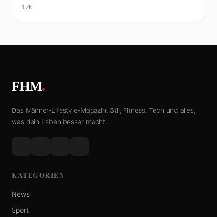
1,7K
FHM
.
Das Männer-Lifestyle-Magazin. Stil, Fitness, Tech und alles,
was dein Leben besser macht.
KATEGORIEN
News
Sport