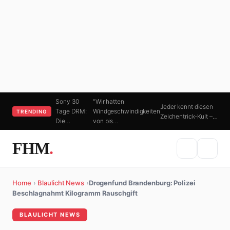
Sony 30
"Wir hatten
Jeder kennt diesen
Tage DRM:
Windgeschwindigkeiten
TRENDING
Zeichentrick-Kult –…
Die…
von bis…
FHM
.
Home
›
Blaulicht News
›
Drogenfund Brandenburg: Polizei
Beschlagnahmt Kilogramm Rauschgift
BLAULICHT NEWS