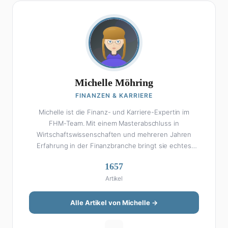
Michelle Möhring
FINANZEN & KARRIERE
Michelle ist die Finanz- und Karriere-Expertin im
FHM-Team. Mit einem Masterabschluss in
Wirtschaftswissenschaften und mehreren Jahren
Erfahrung in der Finanzbranche bringt sie echtes
Fachwissen in ihre Artikel ein. Aber keine Sorge: Bei
1657
Michelle klingt Altersvorsorge nicht wie eine
Artikel
Steuererklärung. Ihre Stärke liegt darin, komplexe
Finanzthemen so aufzubereiten, dass sie jeder
versteht – ohne Fachchinesisch, dafür mit konkreten
Alle Artikel von Michelle →
Tipps zum Umsetzen. Von ETF-Strategien über
Gehaltsverhandlungen bis hin zu Steuertricks: