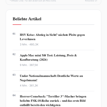
* Affiliate-Links – für dich ändert sich am Preis nichts.
fhmonline-21
Beliebte Artikel
01
HSV Krise: Abstieg in Sicht? nächste Pleite gegen
Leverkusen
3 Min. ·
480,3K
02
Apple Mac mini M4 Test: Leistung, Preis &
Kaufberatung (2026)
9 Min. ·
387,5K
03
Undav Nationalmannschaft: Deutliche Worte an
Nagelsmann!
4 Min. ·
361,3K
04
Horror-Comeback: "Terrifier 3"-Macher bringen
beliebte FSK-18-Reihe zurück – und das erste Bild
enthüllt bereits den wichtigsten