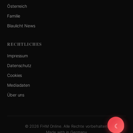
Österreich
Familie
Blaulicht News
RECHTLICHES
Impressum
Datenschutz
Cookies
Mediadaten
Über uns
☾
☾
© 2026 FHM Online. Alle Rechte vorbehalten.
Made with
in Germany