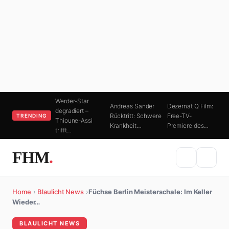
Werder-Star
Andreas Sander
Dezernat Q Film:
degradiert –
Rücktritt: Schwere
Free-TV-
TRENDING
Thioune-Assi
Krankheit…
Premiere des…
trifft…
FHM
.
Home
›
Blaulicht News
›
Füchse Berlin Meisterschale: Im Keller
Wieder…
BLAULICHT NEWS