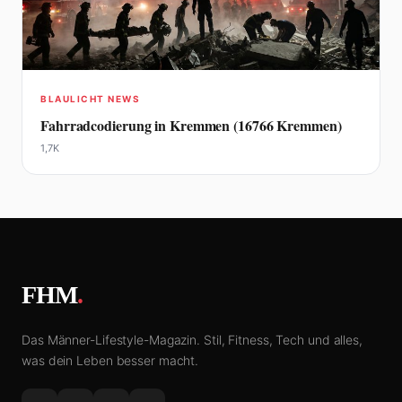
BLAULICHT NEWS
Fahrradcodierung in Kremmen (16766 Kremmen)
1,7K
FHM
.
Das Männer-Lifestyle-Magazin. Stil, Fitness, Tech und alles,
was dein Leben besser macht.