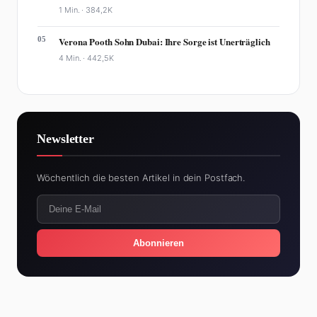
1 Min. ·
384,2K
05
Verona Pooth Sohn Dubai: Ihre Sorge ist Unerträglich
4 Min. ·
442,5K
Newsletter
Wöchentlich die besten Artikel in dein Postfach.
Abonnieren