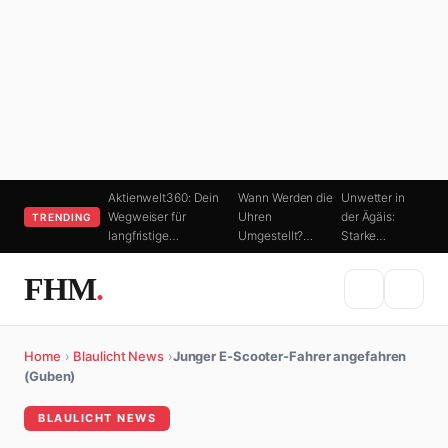
Aktienwelt360: Dein
Wann Werden die
Unwetter in
Wegweiser für
Uhren
der Ägäis:
TRENDING
langfristige…
Umgestellt?…
Starke…
FHM
.
Home
›
Blaulicht News
›
Junger E-Scooter-Fahrer angefahren
(Guben)
BLAULICHT NEWS