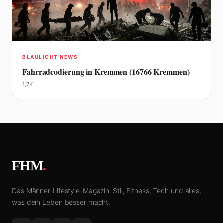
BLAULICHT NEWS
Fahrradcodierung in Kremmen (16766 Kremmen)
1,7K
FHM
.
Das Männer-Lifestyle-Magazin. Stil, Fitness, Tech und alles,
was dein Leben besser macht.