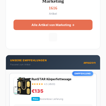
Marketing
1616
Artikel
Alle Artikel von Marketing →
UNSERE EMPFEHLUNGEN
amazon
Passend zum Artikel
EMPFEHLUNG
RunSTAR Körperfettwaage
★
★
★
★
★
4.5 (4500)
€135
Kostenlose Lieferung
Prime