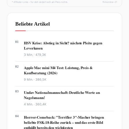
* Affiliate-Links – für dich ändert sich am Preis nichts.
fhmonline-21
Beliebte Artikel
01
HSV Krise: Abstieg in Sicht? nächste Pleite gegen
Leverkusen
3 Min. ·
479,3K
02
Apple Mac mini M4 Test: Leistung, Preis &
Kaufberatung (2026)
9 Min. ·
386,5K
03
Undav Nationalmannschaft: Deutliche Worte an
Nagelsmann!
4 Min. ·
360,4K
04
Horror-Comeback: "Terrifier 3"-Macher bringen
beliebte FSK-18-Reihe zurück – und das erste Bild
enthüllt bereits den wichtigsten